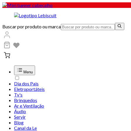
Buscar por produto ou marca
Menu
Dia dos Pais
Eletroportáteis
Tv's
Brinquedos
Ar e Ventilação
Áudio
Servir
Blog
Canal da Le