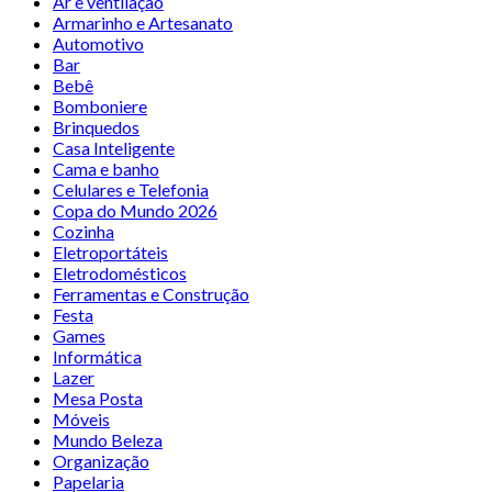
Ar e ventilação
Armarinho e Artesanato
Automotivo
Bar
Bebê
Bomboniere
Brinquedos
Casa Inteligente
Cama e banho
Celulares e Telefonia
Copa do Mundo 2026
Cozinha
Eletroportáteis
Eletrodomésticos
Ferramentas e Construção
Festa
Games
Informática
Lazer
Mesa Posta
Móveis
Mundo Beleza
Organização
Papelaria