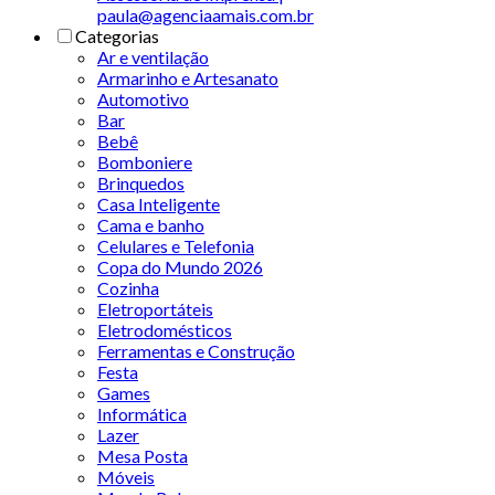
paula@agenciaamais.com.br
Categorias
Ar e ventilação
Armarinho e Artesanato
Automotivo
Bar
Bebê
Bomboniere
Brinquedos
Casa Inteligente
Cama e banho
Celulares e Telefonia
Copa do Mundo 2026
Cozinha
Eletroportáteis
Eletrodomésticos
Ferramentas e Construção
Festa
Games
Informática
Lazer
Mesa Posta
Móveis