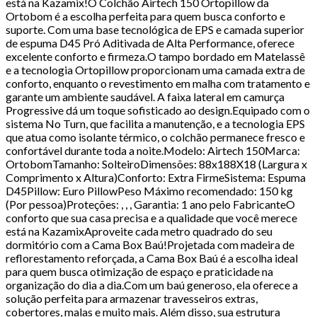
está na Kazamix!O Colchão Airtech 150 Ortopillow da
Ortobom é a escolha perfeita para quem busca conforto e
suporte. Com uma base tecnológica de EPS e camada superior
de espuma D45 Pró Aditivada de Alta Performance, oferece
excelente conforto e firmeza.O tampo bordado em Matelassê
e a tecnologia Ortopillow proporcionam uma camada extra de
conforto, enquanto o revestimento em malha com tratamento e
garante um ambiente saudável. A faixa lateral em camurça
Progressive dá um toque sofisticado ao design.Equipado com o
sistema No Turn, que facilita a manutenção, e a tecnologia EPS
que atua como isolante térmico, o colchão permanece fresco e
confortável durante toda a noite.Modelo: Airtech 150Marca:
OrtobomTamanho: SolteiroDimensões: 88x188X18 (Largura x
Comprimento x Altura)Conforto: Extra FirmeSistema: Espuma
D45Pillow: Euro PillowPeso Máximo recomendado: 150 kg
(Por pessoa)Proteções: , , , Garantia: 1 ano pelo FabricanteO
conforto que sua casa precisa e a qualidade que você merece
está na KazamixAproveite cada metro quadrado do seu
dormitório com a Cama Box Baú!Projetada com madeira de
reflorestamento reforçada, a Cama Box Baú é a escolha ideal
para quem busca otimização de espaço e praticidade na
organização do dia a dia.Com um baú generoso, ela oferece a
solução perfeita para armazenar travesseiros extras,
cobertores, malas e muito mais. Além disso, sua estrutura