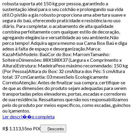
robusta suporta até 150 kg por pessoa, garantindo a
sustentação ideal para o seu colchão e prolongando sua vida
útil.O pistão a gás robusto proporciona uma abertura suave e
segura do baú, oferecendo praticidade e resistência no uso
diário. Para completar, o acabamento de alta qualidade
combina perfeitamente com qualquer estilo de decoração,
agregando elegância e versatilidade ao seu ambiente.Não
perca tempo! Adquira agora mesmo sua Cama Box Baú e diga
adeus à falta de espaço e desorganização.Marca:
KazaMixModelo: BaúCor do Box: MarromTamanho:
SolteiroDimensões: 88X188X37 (Largura x Comprimento x
Altura)Estrutura: MadeiraPeso máximo recomendado: 150 kg
(Por Pessoa)Altura do Box: 32 cmAltura dos Pés: 5 cmAltura
total: 37 cmGarantia: 03 mesesSelo Ecologicamente
CorretoAtenção: Antes de finalizar sua compra, certifique-se
de que as dimensões do produto sejam adequadas para serem
transportadas pelos elevadores, portas, escadas e corredores
de sua residência. Ressaltamos que não nos responsabilizamos
pelo do produto por meios específicos, como escadas, guinchos
ou içamentos.
Ler descri��o completa
R$ 1.113,55
no PIX
Desconto