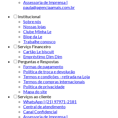
Assessoria de Imprensa |
paula@agenciaamais.com.br
Institucional
Sobre nós
Nossas lojas
Clube Minha Le
Blog da Le
Trabalhe conosco
Serviço Financeiro
Cartão Le biscuit
Empréstimo Dim Dim
Perguntas e Respostas
Formas de pagamento
Política de troca e devolução
Termos e condições - retirada na Loja
Termos de compras internacionais
Politica de privacidade
Mapa do site
Serviços ao cliente
WhatsApp | (21) 97971-2181
Central de atendimento
Canal Confidencial
Assessoria de Imprensa |