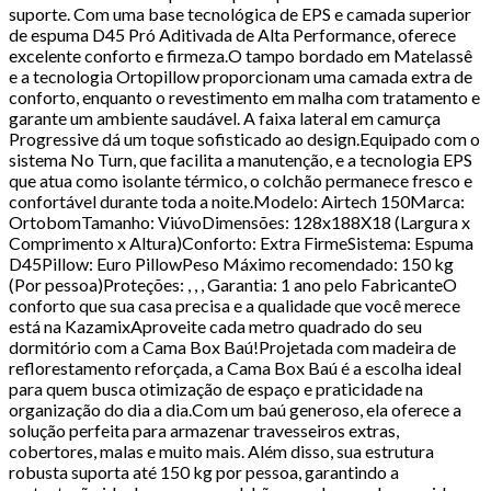
suporte. Com uma base tecnológica de EPS e camada superior
de espuma D45 Pró Aditivada de Alta Performance, oferece
excelente conforto e firmeza.O tampo bordado em Matelassê
e a tecnologia Ortopillow proporcionam uma camada extra de
conforto, enquanto o revestimento em malha com tratamento e
garante um ambiente saudável. A faixa lateral em camurça
Progressive dá um toque sofisticado ao design.Equipado com o
sistema No Turn, que facilita a manutenção, e a tecnologia EPS
que atua como isolante térmico, o colchão permanece fresco e
confortável durante toda a noite.Modelo: Airtech 150Marca:
OrtobomTamanho: ViúvoDimensões: 128x188X18 (Largura x
Comprimento x Altura)Conforto: Extra FirmeSistema: Espuma
D45Pillow: Euro PillowPeso Máximo recomendado: 150 kg
(Por pessoa)Proteções: , , , Garantia: 1 ano pelo FabricanteO
conforto que sua casa precisa e a qualidade que você merece
está na KazamixAproveite cada metro quadrado do seu
dormitório com a Cama Box Baú!Projetada com madeira de
reflorestamento reforçada, a Cama Box Baú é a escolha ideal
para quem busca otimização de espaço e praticidade na
organização do dia a dia.Com um baú generoso, ela oferece a
solução perfeita para armazenar travesseiros extras,
cobertores, malas e muito mais. Além disso, sua estrutura
robusta suporta até 150 kg por pessoa, garantindo a