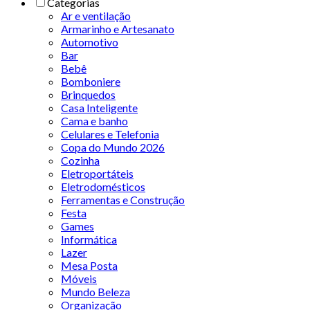
Categorias
Ar e ventilação
Armarinho e Artesanato
Automotivo
Bar
Bebê
Bomboniere
Brinquedos
Casa Inteligente
Cama e banho
Celulares e Telefonia
Copa do Mundo 2026
Cozinha
Eletroportáteis
Eletrodomésticos
Ferramentas e Construção
Festa
Games
Informática
Lazer
Mesa Posta
Móveis
Mundo Beleza
Organização