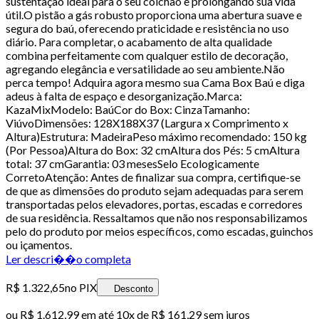
sustentação ideal para o seu colchão e prolongando sua vida
útil.O pistão a gás robusto proporciona uma abertura suave e
segura do baú, oferecendo praticidade e resistência no uso
diário. Para completar, o acabamento de alta qualidade
combina perfeitamente com qualquer estilo de decoração,
agregando elegância e versatilidade ao seu ambiente.Não
perca tempo! Adquira agora mesmo sua Cama Box Baú e diga
adeus à falta de espaço e desorganização.Marca:
KazaMixModelo: BaúCor do Box: CinzaTamanho:
ViúvoDimensões: 128X188X37 (Largura x Comprimento x
Altura)Estrutura: MadeiraPeso máximo recomendado: 150 kg
(Por Pessoa)Altura do Box: 32 cmAltura dos Pés: 5 cmAltura
total: 37 cmGarantia: 03 mesesSelo Ecologicamente
CorretoAtenção: Antes de finalizar sua compra, certifique-se
de que as dimensões do produto sejam adequadas para serem
transportadas pelos elevadores, portas, escadas e corredores
de sua residência. Ressaltamos que não nos responsabilizamos
pelo do produto por meios específicos, como escadas, guinchos
ou içamentos.
Ler descri��o completa
R$ 1.322,65
no PIX
Desconto
ou
R$ 1.612,99
em até
10x de R$ 161,29 sem juros