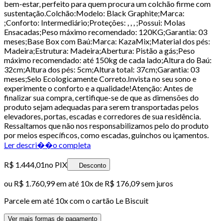
bem-estar, perfeito para quem procura um colchão firme com
sustentação.Colchão:Modelo: Black Graphite;Marca:
;Conforto: Intermediário;Proteções: , , , ;Possui: Molas
Ensacadas;Peso máximo recomendado: 120KG;Garantia: 03
meses;Base Box com Baú:Marca: KazaMix;Material dos pés:
Madeira;Estrutura: Madeira;Abertura: Pistão a gás;Peso
máximo recomendado: até 150kg de cada lado;Altura do Baú:
32cm;Altura dos pés: 5cm;Altura total: 37cm;Garantia: 03
meses;Selo Ecologicamente Correto.Invista no seu sono e
experimente o conforto e a qualidade!Atenção: Antes de
finalizar sua compra, certifique-se de que as dimensões do
produto sejam adequadas para serem transportadas pelos
elevadores, portas, escadas e corredores de sua residência.
Ressaltamos que não nos responsabilizamos pelo do produto
por meios específicos, como escadas, guinchos ou içamentos.
Ler descri��o completa
R$ 1.444,01
no PIX
Desconto
ou
R$ 1.760,99
em até
10x de R$ 176,09 sem juros
Parcele em até
10
x com o cartão
Le Biscuit
Ver mais formas de pagamento