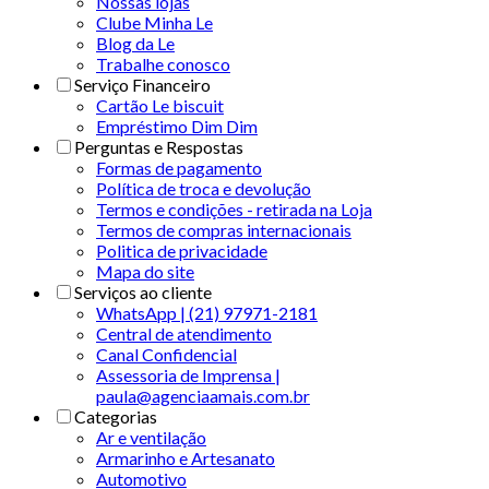
Nossas lojas
Clube Minha Le
Blog da Le
Trabalhe conosco
Serviço Financeiro
Cartão Le biscuit
Empréstimo Dim Dim
Perguntas e Respostas
Formas de pagamento
Política de troca e devolução
Termos e condições - retirada na Loja
Termos de compras internacionais
Politica de privacidade
Mapa do site
Serviços ao cliente
WhatsApp | (21) 97971-2181
Central de atendimento
Canal Confidencial
Assessoria de Imprensa |
paula@agenciaamais.com.br
Categorias
Ar e ventilação
Armarinho e Artesanato
Automotivo