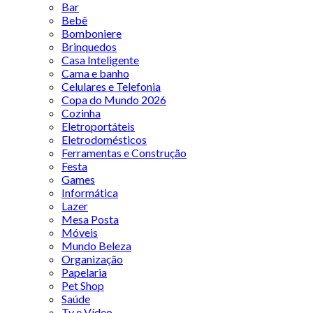
Bar
Bebê
Bomboniere
Brinquedos
Casa Inteligente
Cama e banho
Celulares e Telefonia
Copa do Mundo 2026
Cozinha
Eletroportáteis
Eletrodomésticos
Ferramentas e Construção
Festa
Games
Informática
Lazer
Mesa Posta
Móveis
Mundo Beleza
Organização
Papelaria
Pet Shop
Saúde
Tv e Vídeo