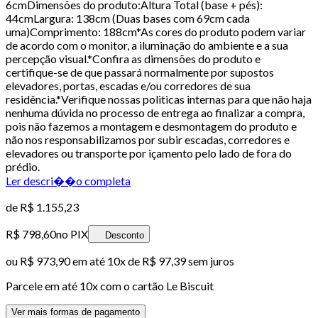
6cmDimensões do produto:Altura Total (base + pés):
44cmLargura: 138cm (Duas bases com 69cm cada
uma)Comprimento: 188cm*As cores do produto podem variar
de acordo com o monitor, a iluminação do ambiente e a sua
percepção visual.*Confira as dimensões do produto e
certifique-se de que passará normalmente por supostos
elevadores, portas, escadas e/ou corredores de sua
residência.*Verifique nossas politicas internas para que não haja
nenhuma dúvida no processo de entrega ao finalizar a compra,
pois não fazemos a montagem e desmontagem do produto e
não nos responsabilizamos por subir escadas, corredores e
elevadores ou transporte por içamento pelo lado de fora do
prédio.
Ler descri��o completa
de
R$ 1.155,23
R$ 798,60
no PIX
Desconto
ou
R$ 973,90
em até
10x de R$ 97,39 sem juros
Parcele em até
10
x com o cartão
Le Biscuit
Ver mais formas de pagamento