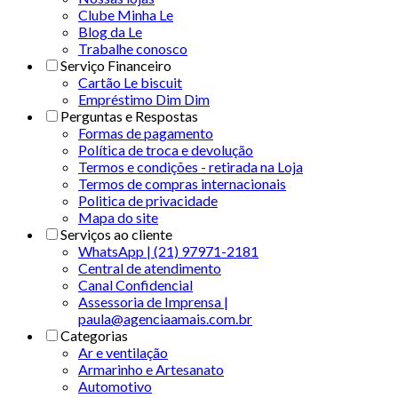
Clube Minha Le
Blog da Le
Trabalhe conosco
Serviço Financeiro
Cartão Le biscuit
Empréstimo Dim Dim
Perguntas e Respostas
Formas de pagamento
Política de troca e devolução
Termos e condições - retirada na Loja
Termos de compras internacionais
Politica de privacidade
Mapa do site
Serviços ao cliente
WhatsApp | (21) 97971-2181
Central de atendimento
Canal Confidencial
Assessoria de Imprensa |
paula@agenciaamais.com.br
Categorias
Ar e ventilação
Armarinho e Artesanato
Automotivo