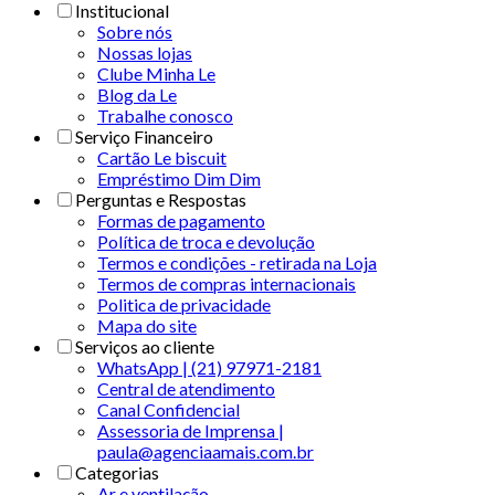
Institucional
Sobre nós
Nossas lojas
Clube Minha Le
Blog da Le
Trabalhe conosco
Serviço Financeiro
Cartão Le biscuit
Empréstimo Dim Dim
Perguntas e Respostas
Formas de pagamento
Política de troca e devolução
Termos e condições - retirada na Loja
Termos de compras internacionais
Politica de privacidade
Mapa do site
Serviços ao cliente
WhatsApp | (21) 97971-2181
Central de atendimento
Canal Confidencial
Assessoria de Imprensa |
paula@agenciaamais.com.br
Categorias
Ar e ventilação