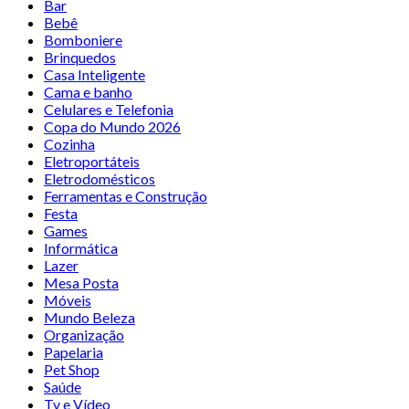
Bar
Bebê
Bomboniere
Brinquedos
Casa Inteligente
Cama e banho
Celulares e Telefonia
Copa do Mundo 2026
Cozinha
Eletroportáteis
Eletrodomésticos
Ferramentas e Construção
Festa
Games
Informática
Lazer
Mesa Posta
Móveis
Mundo Beleza
Organização
Papelaria
Pet Shop
Saúde
Tv e Vídeo