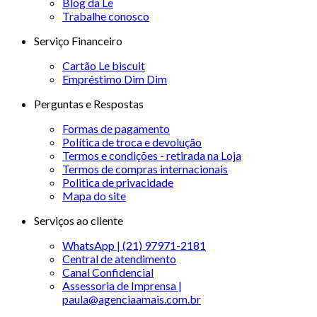
Blog da Le
Trabalhe conosco
Serviço Financeiro
Cartão Le biscuit
Empréstimo Dim Dim
Perguntas e Respostas
Formas de pagamento
Política de troca e devolução
Termos e condições - retirada na Loja
Termos de compras internacionais
Politica de privacidade
Mapa do site
Serviços ao cliente
WhatsApp | (21) 97971-2181
Central de atendimento
Canal Confidencial
Assessoria de Imprensa |
paula@agenciaamais.com.br