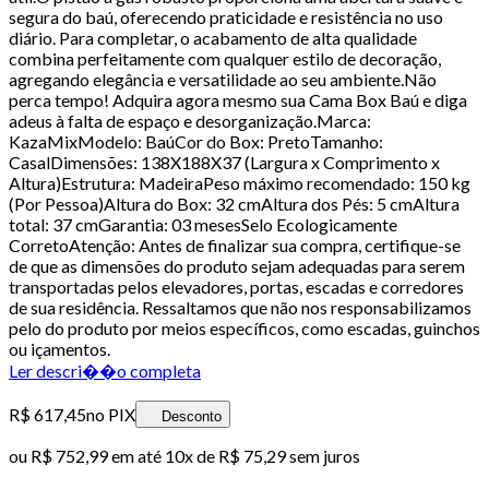
segura do baú, oferecendo praticidade e resistência no uso
diário. Para completar, o acabamento de alta qualidade
combina perfeitamente com qualquer estilo de decoração,
agregando elegância e versatilidade ao seu ambiente.Não
perca tempo! Adquira agora mesmo sua Cama Box Baú e diga
adeus à falta de espaço e desorganização.Marca:
KazaMixModelo: BaúCor do Box: PretoTamanho:
CasalDimensões: 138X188X37 (Largura x Comprimento x
Altura)Estrutura: MadeiraPeso máximo recomendado: 150 kg
(Por Pessoa)Altura do Box: 32 cmAltura dos Pés: 5 cmAltura
total: 37 cmGarantia: 03 mesesSelo Ecologicamente
CorretoAtenção: Antes de finalizar sua compra, certifique-se
de que as dimensões do produto sejam adequadas para serem
transportadas pelos elevadores, portas, escadas e corredores
de sua residência. Ressaltamos que não nos responsabilizamos
pelo do produto por meios específicos, como escadas, guinchos
ou içamentos.
Ler descri��o completa
R$ 617,45
no PIX
Desconto
ou
R$ 752,99
em até
10x de R$ 75,29 sem juros