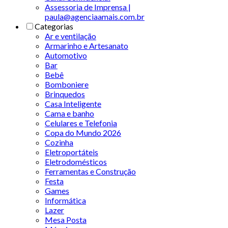
Assessoria de Imprensa |
paula@agenciaamais.com.br
Categorias
Ar e ventilação
Armarinho e Artesanato
Automotivo
Bar
Bebê
Bomboniere
Brinquedos
Casa Inteligente
Cama e banho
Celulares e Telefonia
Copa do Mundo 2026
Cozinha
Eletroportáteis
Eletrodomésticos
Ferramentas e Construção
Festa
Games
Informática
Lazer
Mesa Posta