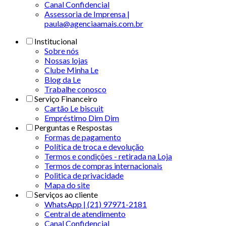
Canal Confidencial
Assessoria de Imprensa |
paula@agenciaamais.com.br
Institucional
Sobre nós
Nossas lojas
Clube Minha Le
Blog da Le
Trabalhe conosco
Serviço Financeiro
Cartão Le biscuit
Empréstimo Dim Dim
Perguntas e Respostas
Formas de pagamento
Política de troca e devolução
Termos e condições - retirada na Loja
Termos de compras internacionais
Politica de privacidade
Mapa do site
Serviços ao cliente
WhatsApp | (21) 97971-2181
Central de atendimento
Canal Confidencial