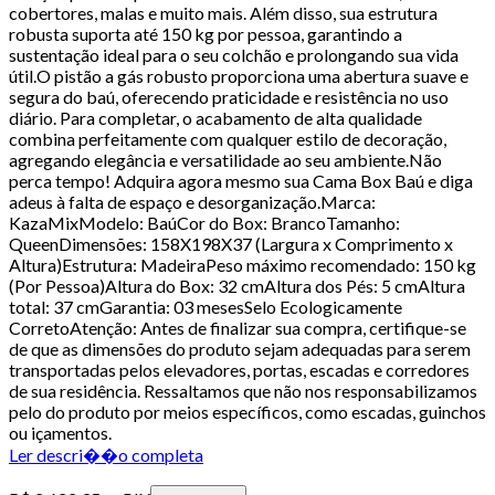
cobertores, malas e muito mais. Além disso, sua estrutura
robusta suporta até 150 kg por pessoa, garantindo a
sustentação ideal para o seu colchão e prolongando sua vida
útil.O pistão a gás robusto proporciona uma abertura suave e
segura do baú, oferecendo praticidade e resistência no uso
diário. Para completar, o acabamento de alta qualidade
combina perfeitamente com qualquer estilo de decoração,
agregando elegância e versatilidade ao seu ambiente.Não
perca tempo! Adquira agora mesmo sua Cama Box Baú e diga
adeus à falta de espaço e desorganização.Marca:
KazaMixModelo: BaúCor do Box: BrancoTamanho:
QueenDimensões: 158X198X37 (Largura x Comprimento x
Altura)Estrutura: MadeiraPeso máximo recomendado: 150 kg
(Por Pessoa)Altura do Box: 32 cmAltura dos Pés: 5 cmAltura
total: 37 cmGarantia: 03 mesesSelo Ecologicamente
CorretoAtenção: Antes de finalizar sua compra, certifique-se
de que as dimensões do produto sejam adequadas para serem
transportadas pelos elevadores, portas, escadas e corredores
de sua residência. Ressaltamos que não nos responsabilizamos
pelo do produto por meios específicos, como escadas, guinchos
ou içamentos.
Ler descri��o completa