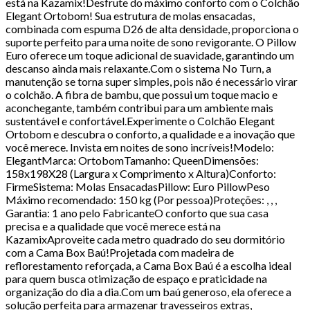
está na Kazamix!Desfrute do máximo conforto com o Colchão
Elegant Ortobom! Sua estrutura de molas ensacadas,
combinada com espuma D26 de alta densidade, proporciona o
suporte perfeito para uma noite de sono revigorante. O Pillow
Euro oferece um toque adicional de suavidade, garantindo um
descanso ainda mais relaxante.Com o sistema No Turn, a
manutenção se torna super simples, pois não é necessário virar
o colchão. A fibra de bambu, que possui um toque macio e
aconchegante, também contribui para um ambiente mais
sustentável e confortável.Experimente o Colchão Elegant
Ortobom e descubra o conforto, a qualidade e a inovação que
você merece. Invista em noites de sono incríveis!Modelo:
ElegantMarca: OrtobomTamanho: QueenDimensões:
158x198X28 (Largura x Comprimento x Altura)Conforto:
FirmeSistema: Molas EnsacadasPillow: Euro PillowPeso
Máximo recomendado: 150 kg (Por pessoa)Proteções: , , ,
Garantia: 1 ano pelo FabricanteO conforto que sua casa
precisa e a qualidade que você merece está na
KazamixAproveite cada metro quadrado do seu dormitório
com a Cama Box Baú!Projetada com madeira de
reflorestamento reforçada, a Cama Box Baú é a escolha ideal
para quem busca otimização de espaço e praticidade na
organização do dia a dia.Com um baú generoso, ela oferece a
solução perfeita para armazenar travesseiros extras,