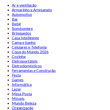
Ar e ventilação
Armarinho e Artesanato
Automotivo
Bar
Bebê
Bomboniere
Brinquedos
Casa Inteligente
Cama e banho
Celulares e Telefonia
Copa do Mundo 2026
Cozinha
Eletroportáteis
Eletrodomésticos
Ferramentas e Construção
Festa
Games
Informática
Lazer
Mesa Posta
Móveis
Mundo Beleza
Organização