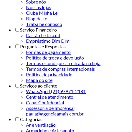
Sobre nós
Nossas lojas
Clube Minha Le
Blog da Le
Trabalhe conosco
Serviço Financeiro
Cartão Le biscuit
Empréstimo Dim Dim
Perguntas e Respostas
Formas de pagamento
Política de troca e devolução
Termos e condições - retirada na Loja
Termos de compras internacionais
Politica de privacidade
Mapa do site
Serviços ao cliente
WhatsApp | (21) 97971-2181
Central de atendimento
Canal Confidencial
Assessoria de Imprensa |
paula@agenciaamais.com.br
Categorias
Ar e ventilação
Armarinho e Artesanato