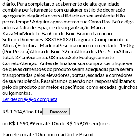
diário. Para completar, o acabamento de alta qualidade
combina perfeitamente com qualquer estilo de decoração,
agregando elegância e versatilidade ao seu ambiente.Não
perca tempo! Adquira agora mesmo sua Cama Box Baú e diga
adeus à falta de espaço e desorganização.Marca:
KazaMixModelo: BaúCor do Box: BrancoTamanho:
SolteiroDimensões: 88X188X37 (Largura x Comprimento x
Altura)Estrutura: MadeiraPeso máximo recomendado: 150 kg
(Por Pessoa)Altura do Box: 32 cmAltura dos Pés: 5 cmAltura
total: 37 cmGarantia: 03 mesesSelo Ecologicamente
CorretoAtenção: Antes de finalizar sua compra, certifique-se
de que as dimensões do produto sejam adequadas para serem
transportadas pelos elevadores, portas, escadas e corredores
de sua residência. Ressaltamos que não nos responsabilizamos
pelo do produto por meios específicos, como escadas, guinchos
ou içamentos.
Ler descri��o completa
R$ 1.304,61
no PIX
Desconto
ou
R$ 1.590,99
em até
10x de R$ 159,09 sem juros
Parcele em até
10
x com o cartão
Le Biscuit