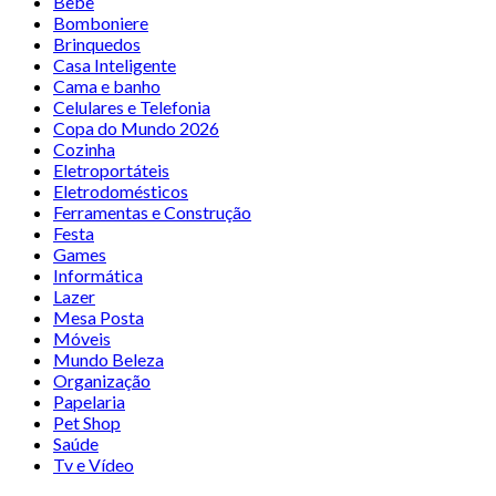
Bebê
Bomboniere
Brinquedos
Casa Inteligente
Cama e banho
Celulares e Telefonia
Copa do Mundo 2026
Cozinha
Eletroportáteis
Eletrodomésticos
Ferramentas e Construção
Festa
Games
Informática
Lazer
Mesa Posta
Móveis
Mundo Beleza
Organização
Papelaria
Pet Shop
Saúde
Tv e Vídeo