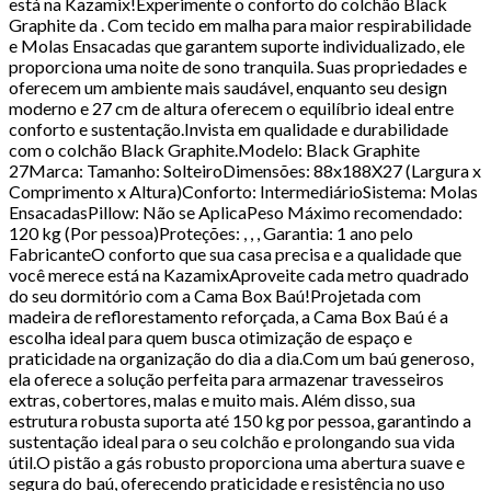
está na Kazamix!Experimente o conforto do colchão Black
Graphite da . Com tecido em malha para maior respirabilidade
e Molas Ensacadas que garantem suporte individualizado, ele
proporciona uma noite de sono tranquila. Suas propriedades e
oferecem um ambiente mais saudável, enquanto seu design
moderno e 27 cm de altura oferecem o equilíbrio ideal entre
conforto e sustentação.Invista em qualidade e durabilidade
com o colchão Black Graphite.Modelo: Black Graphite
27Marca: Tamanho: SolteiroDimensões: 88x188X27 (Largura x
Comprimento x Altura)Conforto: IntermediárioSistema: Molas
EnsacadasPillow: Não se AplicaPeso Máximo recomendado:
120 kg (Por pessoa)Proteções: , , , Garantia: 1 ano pelo
FabricanteO conforto que sua casa precisa e a qualidade que
você merece está na KazamixAproveite cada metro quadrado
do seu dormitório com a Cama Box Baú!Projetada com
madeira de reflorestamento reforçada, a Cama Box Baú é a
escolha ideal para quem busca otimização de espaço e
praticidade na organização do dia a dia.Com um baú generoso,
ela oferece a solução perfeita para armazenar travesseiros
extras, cobertores, malas e muito mais. Além disso, sua
estrutura robusta suporta até 150 kg por pessoa, garantindo a
sustentação ideal para o seu colchão e prolongando sua vida
útil.O pistão a gás robusto proporciona uma abertura suave e
segura do baú, oferecendo praticidade e resistência no uso