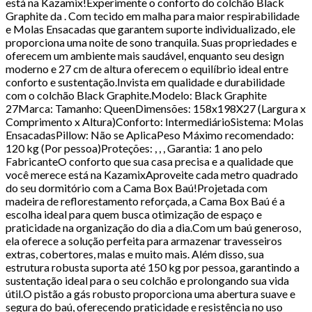
está na Kazamix!Experimente o conforto do colchão Black
Graphite da . Com tecido em malha para maior respirabilidade
e Molas Ensacadas que garantem suporte individualizado, ele
proporciona uma noite de sono tranquila. Suas propriedades e
oferecem um ambiente mais saudável, enquanto seu design
moderno e 27 cm de altura oferecem o equilíbrio ideal entre
conforto e sustentação.Invista em qualidade e durabilidade
com o colchão Black Graphite.Modelo: Black Graphite
27Marca: Tamanho: QueenDimensões: 158x198X27 (Largura x
Comprimento x Altura)Conforto: IntermediárioSistema: Molas
EnsacadasPillow: Não se AplicaPeso Máximo recomendado:
120 kg (Por pessoa)Proteções: , , , Garantia: 1 ano pelo
FabricanteO conforto que sua casa precisa e a qualidade que
você merece está na KazamixAproveite cada metro quadrado
do seu dormitório com a Cama Box Baú!Projetada com
madeira de reflorestamento reforçada, a Cama Box Baú é a
escolha ideal para quem busca otimização de espaço e
praticidade na organização do dia a dia.Com um baú generoso,
ela oferece a solução perfeita para armazenar travesseiros
extras, cobertores, malas e muito mais. Além disso, sua
estrutura robusta suporta até 150 kg por pessoa, garantindo a
sustentação ideal para o seu colchão e prolongando sua vida
útil.O pistão a gás robusto proporciona uma abertura suave e
segura do baú, oferecendo praticidade e resistência no uso