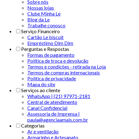
Sobre nós
Nossas lojas
Clube Minha Le
Blog da Le
Trabalhe conosco
Serviço Financeiro
Cartão Le biscuit
Empréstimo Dim Dim
Perguntas e Respostas
Formas de pagamento
Política de troca e devolução
Termos e condições - retirada na Loja
Termos de compras internacionais
Politica de privacidade
Mapa do site
Serviços ao cliente
WhatsApp | (21) 97971-2181
Central de atendimento
Canal Confidencial
Assessoria de Imprensa |
paula@agenciaamais.com.br
Categorias
Ar e ventilação
Armarinho e Artesanato