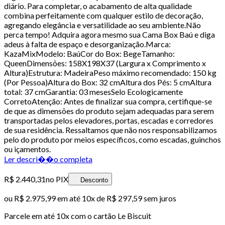
diário. Para completar, o acabamento de alta qualidade
combina perfeitamente com qualquer estilo de decoração,
agregando elegância e versatilidade ao seu ambiente.Não
perca tempo! Adquira agora mesmo sua Cama Box Baú e diga
adeus à falta de espaço e desorganização.Marca:
KazaMixModelo: BaúCor do Box: BegeTamanho:
QueenDimensões: 158X198X37 (Largura x Comprimento x
Altura)Estrutura: MadeiraPeso máximo recomendado: 150 kg
(Por Pessoa)Altura do Box: 32 cmAltura dos Pés: 5 cmAltura
total: 37 cmGarantia: 03 mesesSelo Ecologicamente
CorretoAtenção: Antes de finalizar sua compra, certifique-se
de que as dimensões do produto sejam adequadas para serem
transportadas pelos elevadores, portas, escadas e corredores
de sua residência. Ressaltamos que não nos responsabilizamos
pelo do produto por meios específicos, como escadas, guinchos
ou içamentos.
Ler descri��o completa
R$ 2.440,31
no PIX
Desconto
ou
R$ 2.975,99
em até
10x de R$ 297,59 sem juros
Parcele em até
10
x com o cartão
Le Biscuit