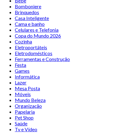
Bebê
Bomboniere
Brinquedos
Casa Inteligente
Cama e banho
Celulares e Telefonia
Copa do Mundo 2026
Cozinha
Eletroportáteis
Eletrodomésticos
Ferramentas e Construção
Festa
Games
Informática
Lazer
Mesa Posta
Móveis
Mundo Beleza
Organização
Papelaria
Pet Shop
Saúde
Tv e Vídeo