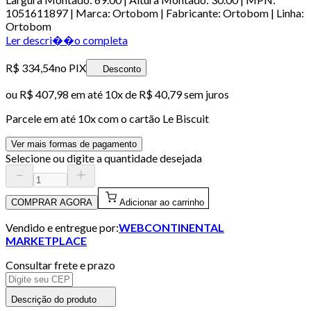
1051611897 | Marca: Ortobom | Fabricante: Ortobom | Linha:
Ortobom
Ler descri��o completa
R$ 334,54
no PIX
Desconto
ou
R$ 407,98
em até
10x de R$ 40,79 sem juros
Parcele em até
10
x com o cartão
Le Biscuit
Ver mais formas de pagamento
Selecione ou digite a quantidade desejada
COMPRAR AGORA
Adicionar ao carrinho
Vendido e entregue por:
WEBCONTINENTAL
MARKETPLACE
Consultar frete e prazo
Descrição do produto