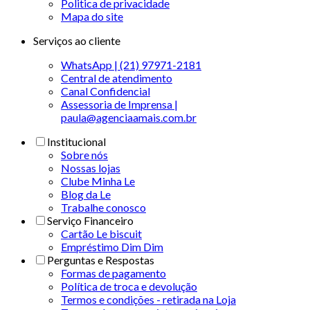
Politica de privacidade
Mapa do site
Serviços ao cliente
WhatsApp | (21) 97971-2181
Central de atendimento
Canal Confidencial
Assessoria de Imprensa |
paula@agenciaamais.com.br
Institucional
Sobre nós
Nossas lojas
Clube Minha Le
Blog da Le
Trabalhe conosco
Serviço Financeiro
Cartão Le biscuit
Empréstimo Dim Dim
Perguntas e Respostas
Formas de pagamento
Política de troca e devolução
Termos e condições - retirada na Loja