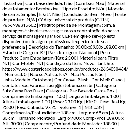
ilustrativa | Com base dividida: Não | Com baú: Não | Material
do estofamento: Bombazina | Tipo de Produto: N/A | Modelo
de cama: Simples | É kit?: Não | Condição do item: Novo | Fonte
do produto: N/A | Código universal de produto (GTIN):
7896988315662 | Produto precisa de Montagem?: Sim, a
montagem é simples mas sugerimos a contratação do nosso
serviço de montagem (para os CEPs em que o serviço está
disponível) ou de algum profissional experiente de sua
preferência | Descrição do Tamanho: 30.00x:69.00x188.00 cm |
Estado de Origem: RJ | País de origem: Nacional | Peso
Produto Com Embalagem (Kg): 23.00 | Material para Filtro:
N/I | Cor Mobly: N/I | Condição do Item: Novo | Link Site:
https://www.costaricacolchoes.com.br/produtos/26348S8464/
| Numeral: 0 | Não se Aplica: N/A | Não Possui: Não |
Linha/Modelo: Ortobom | Cor Cnova: Blush | Cor Meli: Ciano |
Contatos Sac Fábrica: sacrj@ortobom.com.br | Categoria -
Sub: Cama Box Base | Categoria - Pai: Base de Cama Box |
Comprimento Embalagem: 1.00 | Largura Embalagem: 1.00 |
Altura Embalagem: 1.00 | Peso: 23.00 Kg | Kit: 0 | Peso Real Kg:
23.00 | Peso Cubado: 97.25 | Volumes: 1 | M3: 0.39 |
Comprimento/Profundidade: 188 cm | Largura: 69 cm | Altura:
30 cm | Tamanho Montado: Larg:69.00 x Comp/Prof:188.00 x
Alt: 30.00 | Comprimento/Profundidade Montado: 188.00 |
Largura Montado: 69.00 | Altura Montado: 30.00 | MPN: