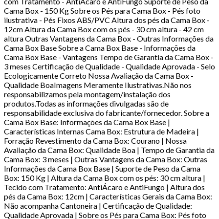
com Tratamento - AntiÁcaro e AntiFungo Suporte de Peso da
Cama Box - 150 Kg Sobre os Pés para Cama Box - Pés foto
ilustrativa - Pés Fixos ABS/PVC Altura dos pés da Cama Box -
12cm Altura da Cama Box com os pés - 30 cm altura - 42 cm
altura Outras Vantagens da Cama Box - Outras Informações da
Cama Box Base Sobre a Cama Box Base - Informações da
Cama Box Base - Vantagens Tempo de Garantia da Cama Box -
3 meses Certificação de Qualidade - Qualidade Aprovada - Selo
Ecologicamente Correto Nossa Avaliação da Cama Box -
Qualidade BoaImagens Meramente Ilustrativas.Não nos
responsabilizamos pela montagem/instalação dos
produtos.Todas as informações divulgadas são de
responsabilidade exclusiva do fabricante/fornecedor. Sobre a
Cama Box Base: Informações da Cama Box Base |
Características Internas Cama Box: Estrutura de Madeira |
Forração Revestimento da Cama Box: Courano | Nossa
Avaliação da Cama Box: Qualidade Boa | Tempo de Garantia da
Cama Box: 3 meses | Outras Vantagens da Cama Box: Outras
Informações da Cama Box Base | Suporte de Peso da Cama
Box: 150 Kg | Altura da Cama Box com os pés: 30 cm altura |
Tecido com Tratamento: AntiÁcaro e AntiFungo | Altura dos
pés da Cama Box: 12cm | Características Gerais da Cama Box:
Não acompanha Cantoneira | Certificação de Qualidade:
Qualidade Aprovada | Sobre os Pés para Cama Box: Pés foto