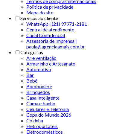
Termos de compras internacionais
Politica de privacidade
Mapa do site
Serviços ao cliente
WhatsApp | (21) 97971-2181
Central de atendimento
Canal Confidencial
Assessoria de Imprensa |
paula@agenciaamais.com.br
Categorias
Ar e ventilação
Armarinho e Artesanato
Automotivo
Bar
Bebê
Bomboniere
Brinquedos
Casa Inteligente
Cama e banho
Celulares e Telefonia
Copa do Mundo 2026
Cozinha
Eletroportáteis
Eletrodomésticos