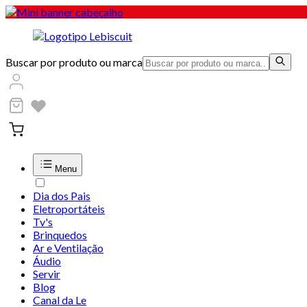
Buscar por produto ou marca
Menu
Dia dos Pais
Eletroportáteis
Tv's
Brinquedos
Ar e Ventilação
Áudio
Servir
Blog
Canal da Le