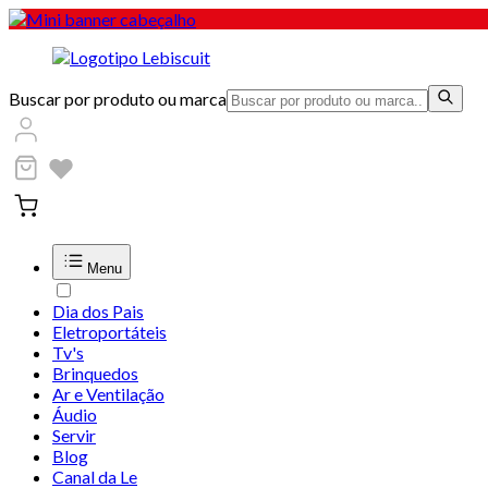
Buscar por produto ou marca
Menu
Dia dos Pais
Eletroportáteis
Tv's
Brinquedos
Ar e Ventilação
Áudio
Servir
Blog
Canal da Le