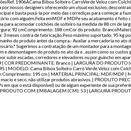
õesRef. 1906ACama Bibox Solteiro CarroVerde Veloz com Colchões
por nossos designers oferecendo um visual exclusivo, descontraí
cipal e basta puxá-la por meio das corrediças para começar a faze
itório com alguém.Feita emMDF e MDPe seu acabamento é feito c
a para acomodar colchões de solteiro na medida de 88 cm de lar
rgura: 92 cmComprimento: 188 cmCor do produto: BrancoMateri
ia: 3 meses contra de fabricação.Peso máximo suportado: 95 kg 
tamanho do produto antes da compra.- Avaliar a mercadoria no ato 
cessário.* Sugerimos a contratação de um montador para a montag
e desmontagem do produto no ato da e , assim como os custos ge
mos por subir escadas, corredores e elevadores ou por guinch
 | COR PREDOMINANTE: Branco | LARGURA DO PRODUTO (CM)
ELO: Cama Bibox Solteiro Carro Verde Veloz com Colchõ
cm Comprimento: 195 cm | MATERIAL PRINCIPAL: MDF/MDP 
io e seco, não utilizar produtos abrasivos. | PRODUTO PRE
Ps em que o está disponível) ou de algum experiente de sua pre
 PRODUTO COM EMBALAGEM (CM): 53 | LARGURA PRODU