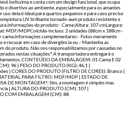
é belíssima e conta com um design funcional, que ocupa
do e divertivo ao ambiente, especialmente para os amantes
r uso dela.é ideal para quartos pequenos e para caso precise
ompintura UV brilhante tornado-aum produto resistente e
gura.Informações do produto:- Cama:Altura: 107 cmLargura:
al: MDF/MDPColchão Incluso: 2 unidades (88cm x 188cm -
por cama.Informações complementares:- Fotos meramente
do e recusar em caso de divergência ou .- Mantenha as
em do produto. Não nos responsabilizamos por causadas no
rados nestas situações.* A transportadora entregará o
o em apartamentos. CONTEÚDO DA EMBALAGEM: 01 Cama E 02
: 96 | PESO DO PRODUTO (KG): 46,1 |
es | CORES DO PRODUTO (FILTRO DE CORES): Branco |
| MATERIAL PARA FILTRO: MDF/MDP | ESTADO DE
CISA DE MONTAGEM?: Sim, a montagem é simples mas
ferência | ALTURA DO PRODUTO (CM): 107 |
TO COM EMBALAGEM (CM): 88