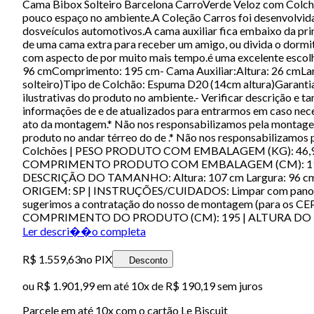
Cama Bibox Solteiro Barcelona CarroVerde Veloz com Colch
pouco espaço no ambiente.A Coleção Carros foi desenvolvida 
dosveículos automotivos.A cama auxiliar fica embaixo da prin
de uma cama extra para receber um amigo, ou divida o dorm
com aspecto de por muito mais tempo.é uma excelente escolh
96 cmComprimento: 195 cm- Cama Auxiliar:Altura: 26 cmLa
solteiro)Tipo de Colchão: Espuma D20 (14cm altura)Garant
ilustrativas do produto no ambiente.- Verificar descrição e 
informações de e de atualizados para entrarmos em caso ne
ato da montagem.* Não nos responsabilizamos pela montagem 
produto no andar térreo do de .* Não nos responsabiliza
Colchões | PESO PRODUTO COM EMBALAGEM (KG): 46,9
COMPRIMENTO PRODUTO COM EMBALAGEM (CM): 195 | MOD
DESCRIÇÃO DO TAMANHO: Altura: 107 cm Largura: 96 
ORIGEM: SP | INSTRUÇÕES/CUIDADOS: Limpar com pano mac
sugerimos a contratação do nosso de montagem (para os CE
COMPRIMENTO DO PRODUTO (CM): 195 | ALTURA DO
Ler descri��o completa
R$ 1.559,63
no PIX
Desconto
ou
R$ 1.901,99
em até
10x de R$ 190,19 sem juros
Parcele em até
10
x com o cartão
Le Biscuit