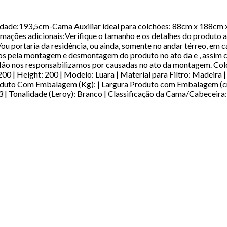
e:193,5cm-Cama Auxiliar ideal para colchões: 88cm x 188cm x 1
es adicionais:Verifique o tamanho e os detalhes do produto an
ou portaria da residência, ou ainda, somente no andar térreo, em c
os pela montagem e desmontagem do produto no ato da e , assim 
ão nos responsabilizamos por causadas no ato da montagem. Colo
00 | Height: 200 | Modelo: Luara | Material para Filtro: Madeira
uto Com Embalagem (Kg): | Largura Produto com Embalagem (cm)
 | Tonalidade (Leroy): Branco | Classificação da Cama/Cabeceir