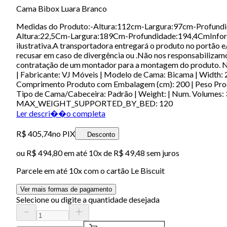
Cama Bibox Luara Branco
Medidas do Produto:-Altura:112cm-Largura:97cm-Profundidad
Altura:22,5Cm-Largura:189Cm-Profundidade:194,4CmInformaçõ
ilustrativa.A transportadora entregará o produto no portão e/
recusar em caso de divergência ou .Não nos responsabilizam
contratação de um montador para a montagem do produto. N
| Fabricante: VJ Móveis | Modelo de Cama: Bicama | Width: 2
Comprimento Produto com Embalagem (cm): 200 | Peso Prod
Tipo de Cama/Cabeceira: Padrão | Weight: | Num. Volumes: 3
MAX_WEIGHT_SUPPORTED_BY_BED: 120
Ler descri��o completa
R$ 405,74
no PIX
Desconto
ou
R$ 494,80
em até
10x de R$ 49,48 sem juros
Parcele em até
10
x com o cartão
Le Biscuit
Ver mais formas de pagamento
Selecione ou digite a quantidade desejada