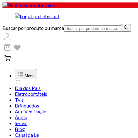
Buscar por produto ou marca
Menu
Dia dos Pais
Eletroportáteis
Tv's
Brinquedos
Ar e Ventilação
Áudio
Servir
Blog
Canal da Le