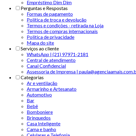
Empréstimo Dim Dim
Perguntas e Respostas
Formas de pagamento
Política de troca e devolução
Termos e condições - retirada na Loja
Termos de compras internacionais
Politica de privacidade
Mapa do site
Serviços ao cliente
WhatsApp | (21) 97971-2181
Central de atendimento
Canal Confidencial
Assessoria de Imprensa | paula@agenciaamais.com.
Categorias
Ar e ventilação
Armarinho e Artesanato
Automotivo
Bar
Bebê
Bomboniere
Brinquedos
Casa Inteligente
Cama e banho
Celulares e Telefonia