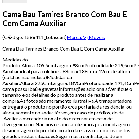
Cama Bau Tamires Branco Com Bau E
Com Cama Auxiliar
(C�digo:
1586411_Lebiscuit
)
Marca:
Vj Móveis
Cama Bau Tamires Branco Com Bau E Com Cama Auxiliar
Medidas do
Produto:Altura:105,5cmLargura:98cmProfundidade:219,5cmP
Auxiliar ideal para colchões: 88cm x 188cm x 12cm de altura
(colchão não incluso)Medidas da
Auxiliar:Altura:225CmLargura:189CmProfundidade:191,4CmP
cama possui baú e gavetasInformações adicionais:Verifique o
tamanho e os detalhes do produto antes de realizar a
compra.As fotos são meramente ilustrativa.A transportadora
entregará o produto no portão e/ou portaria da residência, ou
ainda, somente no andar térreo, em caso de prédios, do de
.Avaliar a mercadoria no ato do e recusar em caso de
divergência ou .Não nos responsabilizamos pela montagem e
desmontagem do produto no ato da e , assim como os custos
gerados nestas situações.Sugerimos a contratação de um