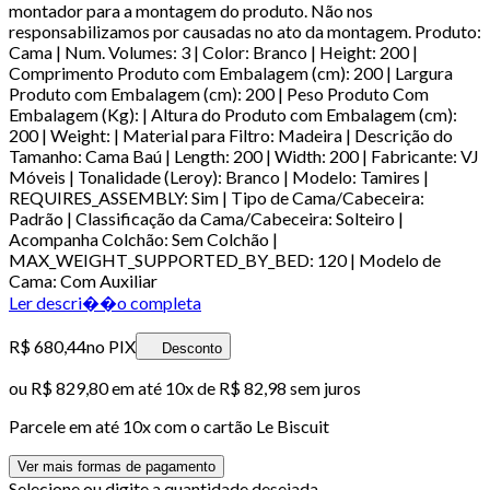
montador para a montagem do produto. Não nos
responsabilizamos por causadas no ato da montagem. Produto:
Cama | Num. Volumes: 3 | Color: Branco | Height: 200 |
Comprimento Produto com Embalagem (cm): 200 | Largura
Produto com Embalagem (cm): 200 | Peso Produto Com
Embalagem (Kg): | Altura do Produto com Embalagem (cm):
200 | Weight: | Material para Filtro: Madeira | Descrição do
Tamanho: Cama Baú | Length: 200 | Width: 200 | Fabricante: VJ
Móveis | Tonalidade (Leroy): Branco | Modelo: Tamires |
REQUIRES_ASSEMBLY: Sim | Tipo de Cama/Cabeceira:
Padrão | Classificação da Cama/Cabeceira: Solteiro |
Acompanha Colchão: Sem Colchão |
MAX_WEIGHT_SUPPORTED_BY_BED: 120 | Modelo de
Cama: Com Auxiliar
Ler descri��o completa
R$ 680,44
no PIX
Desconto
ou
R$ 829,80
em até
10x de R$ 82,98 sem juros
Parcele em até
10
x com o cartão
Le Biscuit
Ver mais formas de pagamento
Selecione ou digite a quantidade desejada