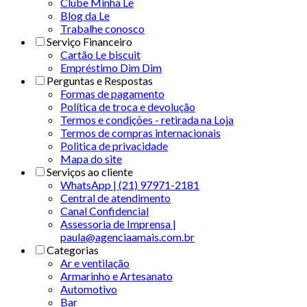
Clube Minha Le
Blog da Le
Trabalhe conosco
Serviço Financeiro
Cartão Le biscuit
Empréstimo Dim Dim
Perguntas e Respostas
Formas de pagamento
Política de troca e devolução
Termos e condições - retirada na Loja
Termos de compras internacionais
Politica de privacidade
Mapa do site
Serviços ao cliente
WhatsApp | (21) 97971-2181
Central de atendimento
Canal Confidencial
Assessoria de Imprensa |
paula@agenciaamais.com.br
Categorias
Ar e ventilação
Armarinho e Artesanato
Automotivo
Bar