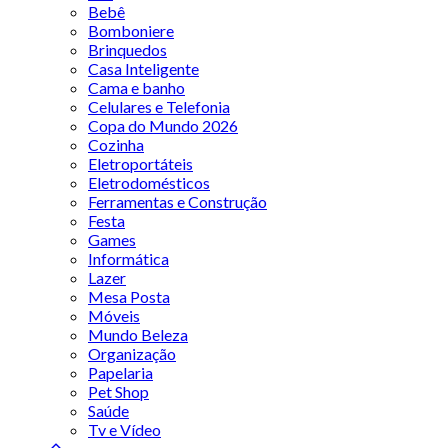
Bebê
Bomboniere
Brinquedos
Casa Inteligente
Cama e banho
Celulares e Telefonia
Copa do Mundo 2026
Cozinha
Eletroportáteis
Eletrodomésticos
Ferramentas e Construção
Festa
Games
Informática
Lazer
Mesa Posta
Móveis
Mundo Beleza
Organização
Papelaria
Pet Shop
Saúde
Tv e Vídeo