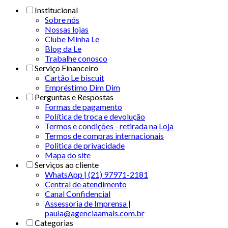
Institucional
Sobre nós
Nossas lojas
Clube Minha Le
Blog da Le
Trabalhe conosco
Serviço Financeiro
Cartão Le biscuit
Empréstimo Dim Dim
Perguntas e Respostas
Formas de pagamento
Política de troca e devolução
Termos e condições - retirada na Loja
Termos de compras internacionais
Politica de privacidade
Mapa do site
Serviços ao cliente
WhatsApp | (21) 97971-2181
Central de atendimento
Canal Confidencial
Assessoria de Imprensa |
paula@agenciaamais.com.br
Categorias