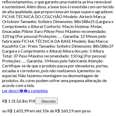
reflorestamentos, o que garante uma matéria-prima renovável
e sustentável. Além disso, a base box é revestida com um tecido
de alta qualidade, que proporciona um toque suave e agradável.
FICHA TÉCNICA DO COLCHÃO Modelo: Airtech Marca:
Ortobom Tamanho: Solteiro Dimensões: 88x188x25 (Largura x
Comprimento x Altura) Conforto: Macio Sistema: Molas
Ensacadas Pillow: Euro Pillow Peso Máximo recomendado:
120 kg (Por pessoa) Proteções: , , , Garantia: 12 Meses pelo
fabricante FICHA TÉCNICA DA BASE Modelo: Baú Marca:
KazaMix Cor: Preto Tamanho: Solteiro Dimensões: 88x188x37
(Largura x Comprimento x Altura) Altura dos pés: 5 Altura
Total: 37 Peso Máximo recomendado: 150 kg (Por pessoa)
Proteções: , , , Garantia: 3 Meses pelo fabricante Atenção:
Certifique-se de que o produto passa por elevadores, portas,
escadas e corredores, pois não realizamos içamentos ou
especial. Não fazemos montagem ou desmontagem de
produtos. As cores podem sofrer uma pequena alteração de
acordo com a tela.
Ler descri��o completa
R$ 1.313,63
no PIX
Desconto
ou
R$ 1.601,99
em até
10x de R$ 160,19 sem juros