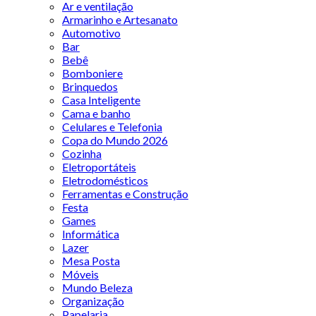
Ar e ventilação
Armarinho e Artesanato
Automotivo
Bar
Bebê
Bomboniere
Brinquedos
Casa Inteligente
Cama e banho
Celulares e Telefonia
Copa do Mundo 2026
Cozinha
Eletroportáteis
Eletrodomésticos
Ferramentas e Construção
Festa
Games
Informática
Lazer
Mesa Posta
Móveis
Mundo Beleza
Organização
Papelaria