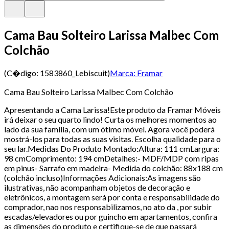
Cama Bau Solteiro Larissa Malbec Com
Colchão
(C�digo:
1583860_Lebiscuit
)
Marca:
Framar
Cama Bau Solteiro Larissa Malbec Com Colchão
Apresentando a Cama Larissa!Este produto da Framar Móveis
irá deixar o seu quarto lindo! Curta os melhores momentos ao
lado da sua família, com um ótimo móvel. Agora você poderá
mostrá-los para todas as suas visitas. Escolha qualidade para o
seu lar.Medidas Do Produto Montado:Altura: 111 cmLargura:
98 cmComprimento: 194 cmDetalhes:- MDF/MDP com ripas
em pinus- Sarrafo em madeira- Medida do colchão: 88x188 cm
(colchão incluso)Informações Adicionais:As imagens são
ilustrativas, não acompanham objetos de decoração e
eletrônicos, a montagem será por conta e responsabilidade do
comprador, nao nos responsabilizamos, no ato da , por subir
escadas/elevadores ou por guincho em apartamentos, confira
as dimensões do produto e certifique-se de que passará