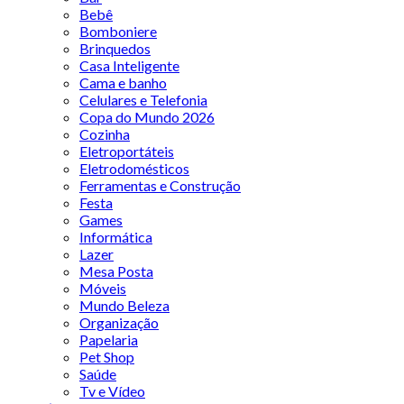
Bebê
Bomboniere
Brinquedos
Casa Inteligente
Cama e banho
Celulares e Telefonia
Copa do Mundo 2026
Cozinha
Eletroportáteis
Eletrodomésticos
Ferramentas e Construção
Festa
Games
Informática
Lazer
Mesa Posta
Móveis
Mundo Beleza
Organização
Papelaria
Pet Shop
Saúde
Tv e Vídeo