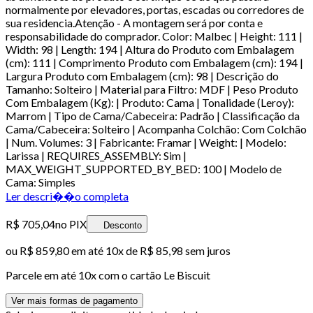
normalmente por elevadores, portas, escadas ou corredores de
sua residencia.Atenção - A montagem será por conta e
responsabilidade do comprador. Color: Malbec | Height: 111 |
Width: 98 | Length: 194 | Altura do Produto com Embalagem
(cm): 111 | Comprimento Produto com Embalagem (cm): 194 |
Largura Produto com Embalagem (cm): 98 | Descrição do
Tamanho: Solteiro | Material para Filtro: MDF | Peso Produto
Com Embalagem (Kg): | Produto: Cama | Tonalidade (Leroy):
Marrom | Tipo de Cama/Cabeceira: Padrão | Classificação da
Cama/Cabeceira: Solteiro | Acompanha Colchão: Com Colchão
| Num. Volumes: 3 | Fabricante: Framar | Weight: | Modelo:
Larissa | REQUIRES_ASSEMBLY: Sim |
MAX_WEIGHT_SUPPORTED_BY_BED: 100 | Modelo de
Cama: Simples
Ler descri��o completa
R$ 705,04
no PIX
Desconto
ou
R$ 859,80
em até
10x de R$ 85,98 sem juros
Parcele em até
10
x com o cartão
Le Biscuit
Ver mais formas de pagamento