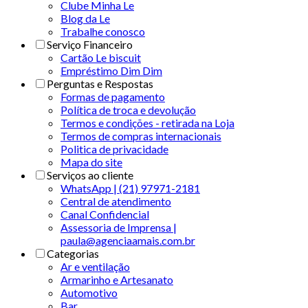
Clube Minha Le
Blog da Le
Trabalhe conosco
Serviço Financeiro
Cartão Le biscuit
Empréstimo Dim Dim
Perguntas e Respostas
Formas de pagamento
Política de troca e devolução
Termos e condições - retirada na Loja
Termos de compras internacionais
Politica de privacidade
Mapa do site
Serviços ao cliente
WhatsApp | (21) 97971-2181
Central de atendimento
Canal Confidencial
Assessoria de Imprensa |
paula@agenciaamais.com.br
Categorias
Ar e ventilação
Armarinho e Artesanato
Automotivo
Bar