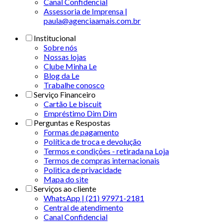
Canal Confidencial
Assessoria de Imprensa |
paula@agenciaamais.com.br
Institucional
Sobre nós
Nossas lojas
Clube Minha Le
Blog da Le
Trabalhe conosco
Serviço Financeiro
Cartão Le biscuit
Empréstimo Dim Dim
Perguntas e Respostas
Formas de pagamento
Política de troca e devolução
Termos e condições - retirada na Loja
Termos de compras internacionais
Politica de privacidade
Mapa do site
Serviços ao cliente
WhatsApp | (21) 97971-2181
Central de atendimento
Canal Confidencial