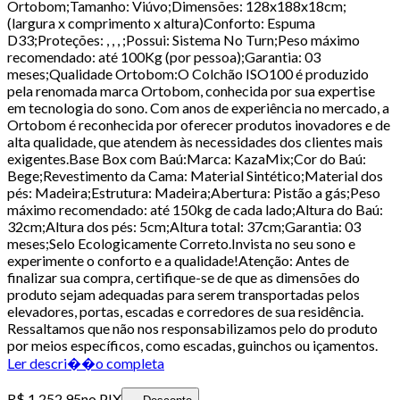
Ortobom;Tamanho: Viúvo;Dimensões: 128x188x18cm;
(largura x comprimento x altura)Conforto: Espuma
D33;Proteções: , , , ;Possui: Sistema No Turn;Peso máximo
recomendado: até 100Kg (por pessoa);Garantia: 03
meses;Qualidade Ortobom:O Colchão ISO100 é produzido
pela renomada marca Ortobom, conhecida por sua expertise
em tecnologia do sono. Com anos de experiência no mercado, a
Ortobom é reconhecida por oferecer produtos inovadores e de
alta qualidade, que atendem às necessidades dos clientes mais
exigentes.Base Box com Baú:Marca: KazaMix;Cor do Baú:
Bege;Revestimento da Cama: Material Sintético;Material dos
pés: Madeira;Estrutura: Madeira;Abertura: Pistão a gás;Peso
máximo recomendado: até 150kg de cada lado;Altura do Baú:
32cm;Altura dos pés: 5cm;Altura total: 37cm;Garantia: 03
meses;Selo Ecologicamente Correto.Invista no seu sono e
experimente o conforto e a qualidade!Atenção: Antes de
finalizar sua compra, certifique-se de que as dimensões do
produto sejam adequadas para serem transportadas pelos
elevadores, portas, escadas e corredores de sua residência.
Ressaltamos que não nos responsabilizamos pelo do produto
por meios específicos, como escadas, guinchos ou içamentos.
Ler descri��o completa
R$ 1.252,95
no PIX