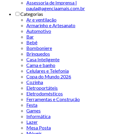
Assessoria de Imprensa |
paula@agenciaamais.com.br
Categorias
Ar e ventilação
Armarinho e Artesanato
Automotivo
Bar
Bebê
Bomboniere
Brinquedos
Casa Inteligente
Cama e banho
Celulares e Telefonia
Copa do Mundo 2026
Cozinha
Eletroportáteis
Eletrodomésticos
Ferramentas e Construção
Festa
Games
Informática
Lazer
Mesa Posta
Móveis