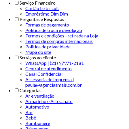
Serviço Financeiro
Cartão Le biscuit
Empréstimo Dim Dim
Perguntas e Respostas
Formas de pagamento
Política de troca e devolução
Termos e condições - retirada na Loja
Termos de compras internacionais
Politica de privacidade
Mapa do site
Serviços ao cliente
WhatsApp | (21) 97971-2181
Central de atendimento
Canal Confidencial
Assessoria de Imprensa |
paula@agenciaamais.com.br
Categorias
Ar e ventilação
Armarinho e Artesanato
Automotivo
Bar
Bebê
Bomboniere
Brinquedos