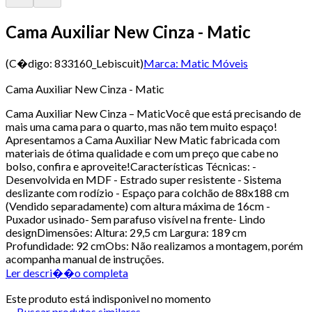
Cama Auxiliar New Cinza - Matic
(C�digo:
833160_Lebiscuit
)
Marca:
Matic Móveis
Cama Auxiliar New Cinza - Matic
Cama Auxiliar New Cinza – MaticVocê que está precisando de
mais uma cama para o quarto, mas não tem muito espaço!
Apresentamos a Cama Auxiliar New Matic fabricada com
materiais de ótima qualidade e com um preço que cabe no
bolso, confira e aproveite!Características Técnicas: -
Desenvolvida en MDF - Estrado super resistente - Sistema
deslizante com rodízio - Espaço para colchão de 88x188 cm
(Vendido separadamente) com altura máxima de 16cm -
Puxador usinado- Sem parafuso visível na frente- Lindo
designDimensões: Altura: 29,5 cm Largura: 189 cm
Profundidade: 92 cmObs: Não realizamos a montagem, porém
acompanha manual de instruções.
Ler descri��o completa
Este produto está indisponivel no momento
Buscar produtos similares