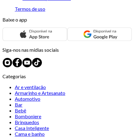
Termos de uso
Baixe o app
Siga-nos nas mídias sociais
Categorias
Ar e ventilação
Armarinho e Artesanato
Automotivo
Bar
Bebê
Bomboniere
Brinquedos
Casa Inteligente
Cama e banho