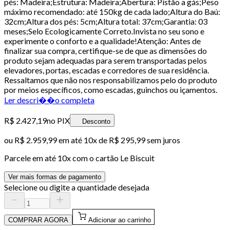
pés: Madeira;Estrutura: Madeira;Abertura: Pistão a gás;Peso
máximo recomendado: até 150kg de cada lado;Altura do Baú:
32cm;Altura dos pés: 5cm;Altura total: 37cm;Garantia: 03
meses;Selo Ecologicamente Correto.Invista no seu sono e
experimente o conforto e a qualidade!Atenção: Antes de
finalizar sua compra, certifique-se de que as dimensões do
produto sejam adequadas para serem transportadas pelos
elevadores, portas, escadas e corredores de sua residência.
Ressaltamos que não nos responsabilizamos pelo do produto
por meios específicos, como escadas, guinchos ou içamentos.
Ler descri��o completa
R$ 2.427,19
no PIX
Desconto
ou
R$ 2.959,99
em até
10x de R$ 295,99 sem juros
Parcele em até
10
x com o cartão
Le Biscuit
Ver mais formas de pagamento
Selecione ou digite a quantidade desejada
COMPRAR AGORA
Adicionar ao carrinho