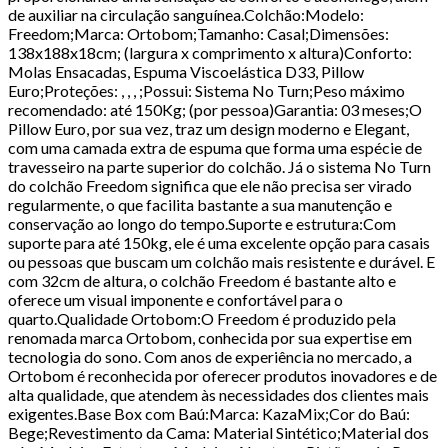
de auxiliar na circulação sanguínea.Colchão:Modelo:
Freedom;Marca: Ortobom;Tamanho: Casal;Dimensões:
138x188x18cm; (largura x comprimento x altura)Conforto:
Molas Ensacadas, Espuma Viscoelástica D33, Pillow
Euro;Proteções: , , , ;Possui: Sistema No Turn;Peso máximo
recomendado: até 150Kg; (por pessoa)Garantia: 03 meses;O
Pillow Euro, por sua vez, traz um design moderno e Elegant,
com uma camada extra de espuma que forma uma espécie de
travesseiro na parte superior do colchão. Já o sistema No Turn
do colchão Freedom significa que ele não precisa ser virado
regularmente, o que facilita bastante a sua manutenção e
conservação ao longo do tempo.Suporte e estrutura:Com
suporte para até 150kg, ele é uma excelente opção para casais
ou pessoas que buscam um colchão mais resistente e durável. E
com 32cm de altura, o colchão Freedom é bastante alto e
oferece um visual imponente e confortável para o
quarto.Qualidade Ortobom:O Freedom é produzido pela
renomada marca Ortobom, conhecida por sua expertise em
tecnologia do sono. Com anos de experiência no mercado, a
Ortobom é reconhecida por oferecer produtos inovadores e de
alta qualidade, que atendem às necessidades dos clientes mais
exigentes.Base Box com Baú:Marca: KazaMix;Cor do Baú:
Bege;Revestimento da Cama: Material Sintético;Material dos