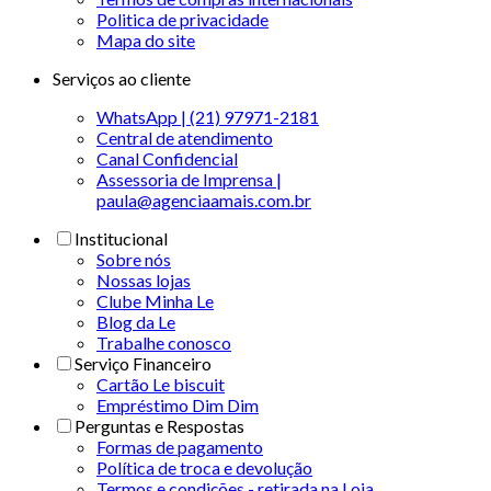
Politica de privacidade
Mapa do site
Serviços ao cliente
WhatsApp | (21) 97971-2181
Central de atendimento
Canal Confidencial
Assessoria de Imprensa |
paula@agenciaamais.com.br
Institucional
Sobre nós
Nossas lojas
Clube Minha Le
Blog da Le
Trabalhe conosco
Serviço Financeiro
Cartão Le biscuit
Empréstimo Dim Dim
Perguntas e Respostas
Formas de pagamento
Política de troca e devolução
Termos e condições - retirada na Loja