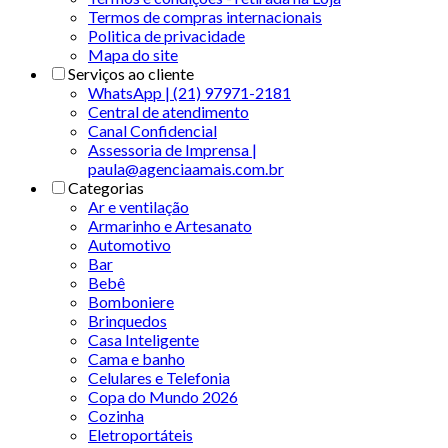
Termos de compras internacionais
Politica de privacidade
Mapa do site
Serviços ao cliente
WhatsApp | (21) 97971-2181
Central de atendimento
Canal Confidencial
Assessoria de Imprensa |
paula@agenciaamais.com.br
Categorias
Ar e ventilação
Armarinho e Artesanato
Automotivo
Bar
Bebê
Bomboniere
Brinquedos
Casa Inteligente
Cama e banho
Celulares e Telefonia
Copa do Mundo 2026
Cozinha
Eletroportáteis