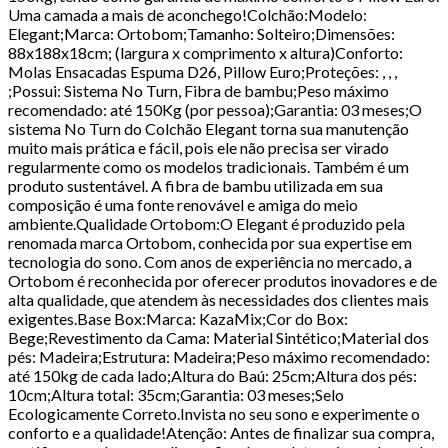
Uma camada a mais de aconchego!Colchão:Modelo:
Elegant;Marca: Ortobom;Tamanho: Solteiro;Dimensões:
88x188x18cm; (largura x comprimento x altura)Conforto:
Molas Ensacadas Espuma D26, Pillow Euro;Proteções: , , ,
;Possui: Sistema No Turn, Fibra de bambu;Peso máximo
recomendado: até 150Kg (por pessoa);Garantia: 03 meses;O
sistema No Turn do Colchão Elegant torna sua manutenção
muito mais prática e fácil, pois ele não precisa ser virado
regularmente como os modelos tradicionais. Também é um
produto sustentável. A fibra de bambu utilizada em sua
composição é uma fonte renovável e amiga do meio
ambiente.Qualidade Ortobom:O Elegant é produzido pela
renomada marca Ortobom, conhecida por sua expertise em
tecnologia do sono. Com anos de experiência no mercado, a
Ortobom é reconhecida por oferecer produtos inovadores e de
alta qualidade, que atendem às necessidades dos clientes mais
exigentes.Base Box:Marca: KazaMix;Cor do Box:
Bege;Revestimento da Cama: Material Sintético;Material dos
pés: Madeira;Estrutura: Madeira;Peso máximo recomendado:
até 150kg de cada lado;Altura do Baú: 25cm;Altura dos pés:
10cm;Altura total: 35cm;Garantia: 03 meses;Selo
Ecologicamente Correto.Invista no seu sono e experimente o
conforto e a qualidade!Atenção: Antes de finalizar sua compra,