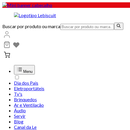
Buscar por produto ou marca
Menu
Dia dos Pais
Eletroportáteis
Tv's
Brinquedos
Ar e Ventilação
Áudio
Servir
Blog
Canal da Le