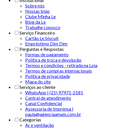
Institucional
Sobre nós
Nossas lojas
Clube Minha Le
Blog da Le
Trabalhe conosco
Serviço Financeiro
Cartão Le biscuit
Empréstimo Dim Dim
Perguntas e Respostas
Formas de pagamento
Política de troca e devolução
Termos e condições - retirada na Loja
Termos de compras internacionais
Politica de privacidade
Mapa do site
Serviços ao cliente
WhatsApp | (21) 97971-2181
Central de atendimento
Canal Confidencial
Assessoria de Imprensa |
paula@agenciaamais.com.br
Categorias
Ar e ventilação