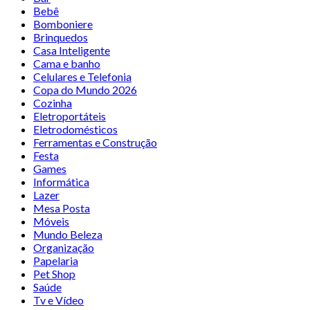
Bebê
Bomboniere
Brinquedos
Casa Inteligente
Cama e banho
Celulares e Telefonia
Copa do Mundo 2026
Cozinha
Eletroportáteis
Eletrodomésticos
Ferramentas e Construção
Festa
Games
Informática
Lazer
Mesa Posta
Móveis
Mundo Beleza
Organização
Papelaria
Pet Shop
Saúde
Tv e Vídeo