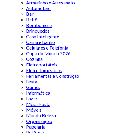
Armarinho e Artesanato
Automotivo
Bar
Bebê
Bomboniere
Brinquedos
Casa Inteligente
Cama e banho
Celulares e Telefonia
Copa do Mundo 2026
Cozinha
Eletroportáteis
Eletrodomésticos
Ferramentas e Construção
Festa
Games
Informática
Lazer
Mesa Posta
Móveis
Mundo Beleza
Organização
Papelaria
Pet Shop