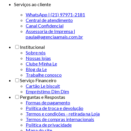
Serviços ao cliente
WhatsApp | (21) 97971-2181
Central de atendimento
Canal Confidencial
Assessoria de Imprensa |
paula@agenciaamais.com.br
Institucional
Sobre nós
Nossas lojas
Clube Minha Le
Blog da Le
Trabalhe conosco
Serviço Financeiro
Cartão Le biscuit
Empréstimo Dim Dim
Perguntas e Respostas
Formas de pagamento
Política de troca e devolução
Termos e condições - retirada na Loja
Termos de compras internacionais
Politica de privacidade
Mapa do site