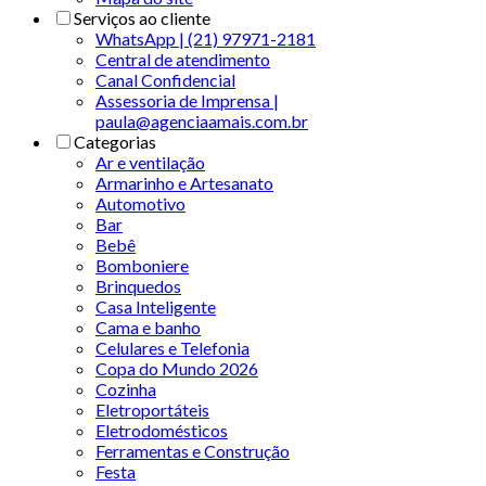
Serviços ao cliente
WhatsApp | (21) 97971-2181
Central de atendimento
Canal Confidencial
Assessoria de Imprensa |
paula@agenciaamais.com.br
Categorias
Ar e ventilação
Armarinho e Artesanato
Automotivo
Bar
Bebê
Bomboniere
Brinquedos
Casa Inteligente
Cama e banho
Celulares e Telefonia
Copa do Mundo 2026
Cozinha
Eletroportáteis
Eletrodomésticos
Ferramentas e Construção
Festa