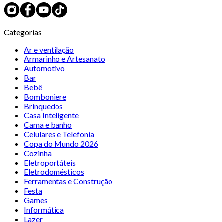
Categorias
Ar e ventilação
Armarinho e Artesanato
Automotivo
Bar
Bebê
Bomboniere
Brinquedos
Casa Inteligente
Cama e banho
Celulares e Telefonia
Copa do Mundo 2026
Cozinha
Eletroportáteis
Eletrodomésticos
Ferramentas e Construção
Festa
Games
Informática
Lazer