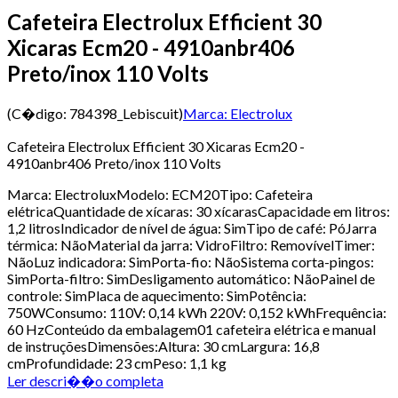
Cafeteira Electrolux Efficient 30
Xicaras Ecm20 - 4910anbr406
Preto/inox 110 Volts
(C�digo:
784398_Lebiscuit
)
Marca:
Electrolux
Cafeteira Electrolux Efficient 30 Xicaras Ecm20 -
4910anbr406 Preto/inox 110 Volts
Marca: ElectroluxModelo: ECM20Tipo: Cafeteira
elétricaQuantidade de xícaras: 30 xícarasCapacidade em litros:
1,2 litrosIndicador de nível de água: SimTipo de café: PóJarra
térmica: NãoMaterial da jarra: VidroFiltro: RemovívelTimer:
NãoLuz indicadora: SimPorta-fio: NãoSistema corta-pingos:
SimPorta-filtro: SimDesligamento automático: NãoPainel de
controle: SimPlaca de aquecimento: SimPotência:
750WConsumo: 110V: 0,14 kWh 220V: 0,152 kWhFrequência:
60 HzConteúdo da embalagem01 cafeteira elétrica e manual
de instruçõesDimensões:Altura: 30 cmLargura: 16,8
cmProfundidade: 23 cmPeso: 1,1 kg
Ler descri��o completa