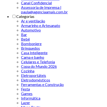
Canal Confidencial
Assessoria de Imprensa |
paula@agenciaamais.com.br
Categorias
Ar e ventilação
Armarinho e Artesanato
Automotivo
Bar
Bebê
Bomboniere
Brinquedos
Casa Inteligente
Cama e banho
Celulares e Telefonia
Copa do Mundo 2026
Cozinha
Eletroportáteis
Eletrodomésticos
Ferramentas e Construção
Festa
Games
Informática
Lazer