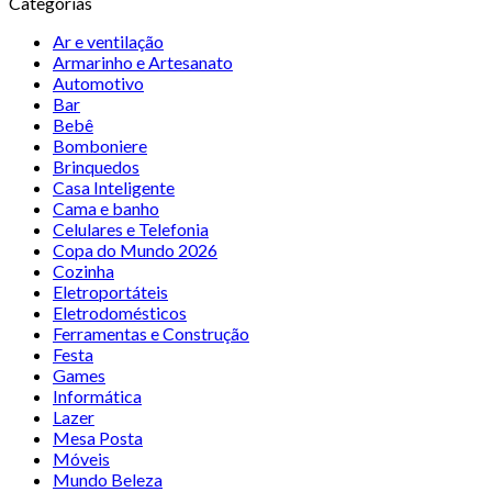
Categorias
Ar e ventilação
Armarinho e Artesanato
Automotivo
Bar
Bebê
Bomboniere
Brinquedos
Casa Inteligente
Cama e banho
Celulares e Telefonia
Copa do Mundo 2026
Cozinha
Eletroportáteis
Eletrodomésticos
Ferramentas e Construção
Festa
Games
Informática
Lazer
Mesa Posta
Móveis
Mundo Beleza