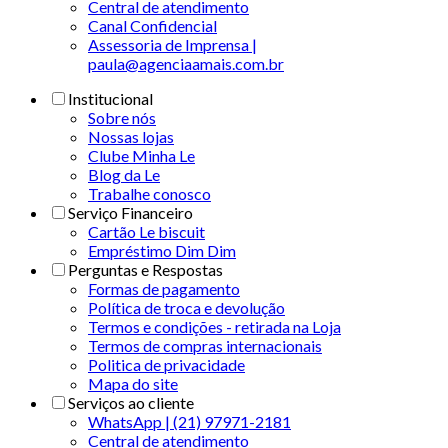
Central de atendimento
Canal Confidencial
Assessoria de Imprensa |
paula@agenciaamais.com.br
Institucional
Sobre nós
Nossas lojas
Clube Minha Le
Blog da Le
Trabalhe conosco
Serviço Financeiro
Cartão Le biscuit
Empréstimo Dim Dim
Perguntas e Respostas
Formas de pagamento
Política de troca e devolução
Termos e condições - retirada na Loja
Termos de compras internacionais
Politica de privacidade
Mapa do site
Serviços ao cliente
WhatsApp | (21) 97971-2181
Central de atendimento