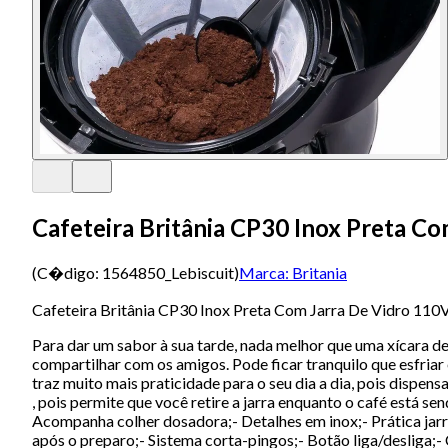
Cafeteira Britânia CP30 Inox Preta C
(C�digo:
1564850_Lebiscuit
)
Marca:
Britania
Cafeteira Britânia CP30 Inox Preta Com Jarra De Vidro 110
Para dar um sabor à sua tarde, nada melhor que uma xícara de
compartilhar com os amigos. Pode ficar tranquilo que esfriar 
traz muito mais praticidade para o seu dia a dia, pois dispens
, pois permite que você retire a jarra enquanto o café está s
Acompanha colher dosadora;- Detalhes em inox;- Prática jarra
após o preparo;- Sistema corta-pingos;- Botão liga/desliga