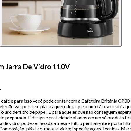
om Jarra De Vidro 110V
V
 café e para isso você pode contar com a Cafeteira Britânia CP30
ele não vai, pois tem placa aquecedora que manterá o seu café aqu
a o uso de filtro de papel. E para aqueles que não conseguem esper
endo preparado. É design e praticidade aliados em um só produto.Pr
 de vidro, pode ser levada à mesa;- Filtro permanente e porta fi
;- Composição: plástico, metal e vidro;Especificações Técnicas:M