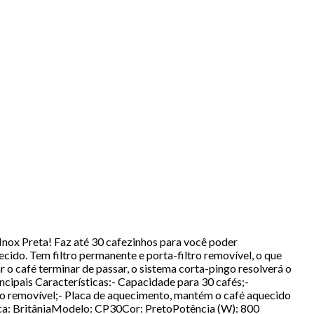
 Inox Preta! Faz até 30 cafezinhos para você poder
ecido. Tem filtro permanente e porta-filtro removível, o que
ar o café terminar de passar, o sistema corta-pingo resolverá o
incipais Características:- Capacidade para 30 cafés;-
ltro removível;- Placa de aquecimento, mantém o café aquecido
arca: BritâniaModelo: CP30Cor: PretoPotência (W): 800