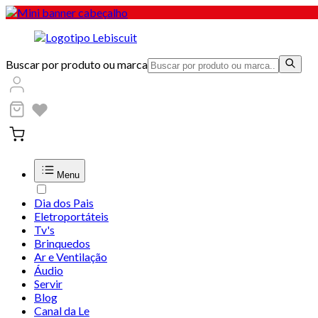
Buscar por produto ou marca
Menu
Dia dos Pais
Eletroportáteis
Tv's
Brinquedos
Ar e Ventilação
Áudio
Servir
Blog
Canal da Le