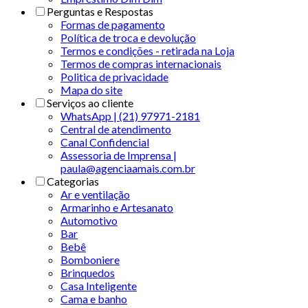
Perguntas e Respostas
Formas de pagamento
Política de troca e devolução
Termos e condições - retirada na Loja
Termos de compras internacionais
Politica de privacidade
Mapa do site
Serviços ao cliente
WhatsApp | (21) 97971-2181
Central de atendimento
Canal Confidencial
Assessoria de Imprensa |
paula@agenciaamais.com.br
Categorias
Ar e ventilação
Armarinho e Artesanato
Automotivo
Bar
Bebê
Bomboniere
Brinquedos
Casa Inteligente
Cama e banho