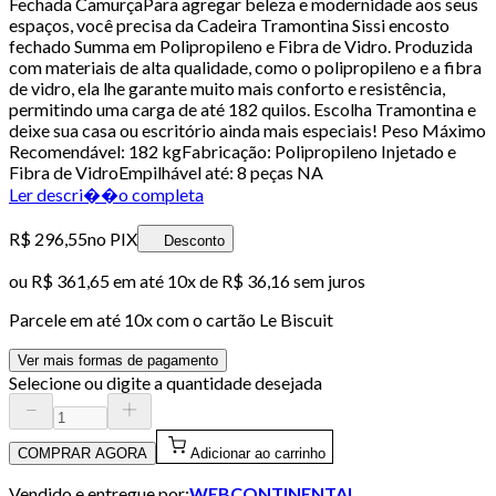
Fechada CamurçaPara agregar beleza e modernidade aos seus
espaços, você precisa da Cadeira Tramontina Sissi encosto
fechado Summa em Polipropileno e Fibra de Vidro. Produzida
com materiais de alta qualidade, como o polipropileno e a fibra
de vidro, ela lhe garante muito mais conforto e resistência,
permitindo uma carga de até 182 quilos. Escolha Tramontina e
deixe sua casa ou escritório ainda mais especiais! Peso Máximo
Recomendável: 182 kgFabricação: Polipropileno Injetado e
Fibra de VidroEmpilhável até: 8 peças NA
Ler descri��o completa
R$ 296,55
no PIX
Desconto
ou
R$ 361,65
em até
10x de R$ 36,16 sem juros
Parcele em até
10
x com o cartão
Le Biscuit
Ver mais formas de pagamento
Selecione ou digite a quantidade desejada
COMPRAR AGORA
Adicionar ao carrinho
Vendido e entregue por:
WEBCONTINENTAL