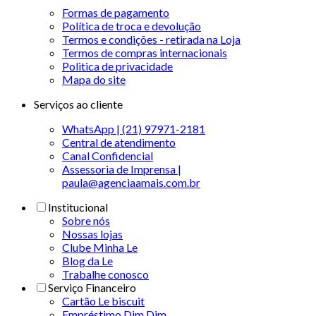
Formas de pagamento
Política de troca e devolução
Termos e condições - retirada na Loja
Termos de compras internacionais
Politica de privacidade
Mapa do site
Serviços ao cliente
WhatsApp | (21) 97971-2181
Central de atendimento
Canal Confidencial
Assessoria de Imprensa |
paula@agenciaamais.com.br
Institucional
Sobre nós
Nossas lojas
Clube Minha Le
Blog da Le
Trabalhe conosco
Serviço Financeiro
Cartão Le biscuit
Empréstimo Dim Dim