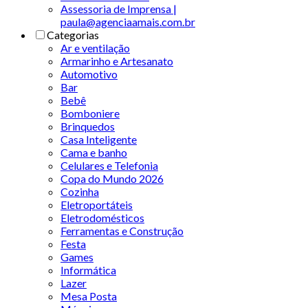
Assessoria de Imprensa |
paula@agenciaamais.com.br
Categorias
Ar e ventilação
Armarinho e Artesanato
Automotivo
Bar
Bebê
Bomboniere
Brinquedos
Casa Inteligente
Cama e banho
Celulares e Telefonia
Copa do Mundo 2026
Cozinha
Eletroportáteis
Eletrodomésticos
Ferramentas e Construção
Festa
Games
Informática
Lazer
Mesa Posta