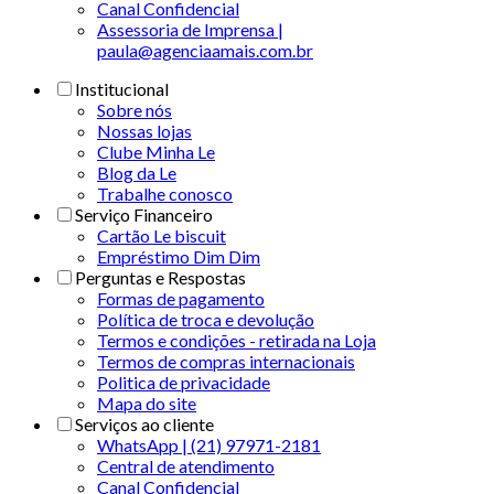
Canal Confidencial
Assessoria de Imprensa |
paula@agenciaamais.com.br
Institucional
Sobre nós
Nossas lojas
Clube Minha Le
Blog da Le
Trabalhe conosco
Serviço Financeiro
Cartão Le biscuit
Empréstimo Dim Dim
Perguntas e Respostas
Formas de pagamento
Política de troca e devolução
Termos e condições - retirada na Loja
Termos de compras internacionais
Politica de privacidade
Mapa do site
Serviços ao cliente
WhatsApp | (21) 97971-2181
Central de atendimento
Canal Confidencial