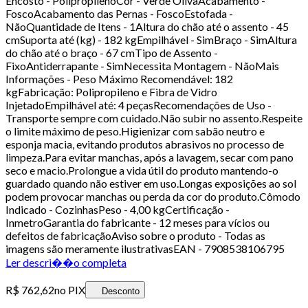
Encosto - PolipropilenoCor - Verde OlivaAcabamento -
FoscoAcabamento das Pernas - FoscoEstofada -
NãoQuantidade de Itens - 1Altura do chão até o assento - 45
cmSuporta até (kg) - 182 kgEmpilhável - SimBraço - SimAltura
do chão até o braço - 67 cmTipo de Assento -
FixoAntiderrapante - SimNecessita Montagem - NãoMais
Informações - Peso Máximo Recomendável: 182
kgFabricação: Polipropileno e Fibra de Vidro
InjetadoEmpilhável até: 4 peçasRecomendações de Uso -
Transporte sempre com cuidado.Não subir no assento.Respeite
o limite máximo de peso.Higienizar com sabão neutro e
esponja macia, evitando produtos abrasivos no processo de
limpeza.Para evitar manchas, após a lavagem, secar com pano
seco e macio.Prolongue a vida útil do produto mantendo-o
guardado quando não estiver em uso.Longas exposições ao sol
podem provocar manchas ou perda da cor do produto.Cômodo
Indicado - CozinhasPeso - 4,00 kgCertificação -
InmetroGarantia do fabricante - 12 meses para vícios ou
defeitos de fabricaçãoAviso sobre o produto - Todas as
imagens são meramente ilustrativasEAN - 7908538106795
Ler descri��o completa
R$ 762,62
no PIX
Desconto