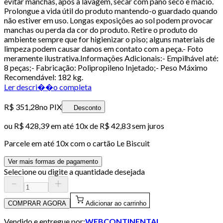
evitar manchas, após a lavagem, secar com pano seco e macio.
Prolongue a vida útil do produto mantendo-o guardado quando
não estiver em uso. Longas exposições ao sol podem provocar
manchas ou perda da cor do produto. Retire o produto do
ambiente sempre que for higienizar o piso; alguns materiais de
limpeza podem causar danos em contato com a peça.- Foto
meramente ilustrativa.Informações Adicionais:- Empilhável até:
8 peças;- Fabricação: Polipropileno Injetado;- Peso Máximo
Recomendável: 182 kg.
Ler descri��o completa
R$ 351,28
no PIX
Desconto
ou
R$ 428,39
em até
10x de R$ 42,83 sem juros
Parcele em até
10
x com o cartão
Le Biscuit
Ver mais formas de pagamento
Selecione ou digite a quantidade desejada
COMPRAR AGORA
Adicionar ao carrinho
Vendido e entregue por:
WEBCONTINENTAL