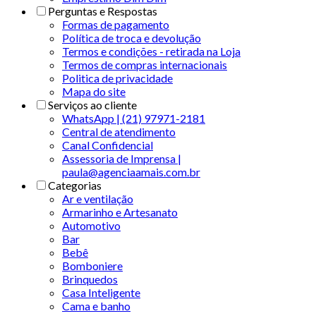
Perguntas e Respostas
Formas de pagamento
Política de troca e devolução
Termos e condições - retirada na Loja
Termos de compras internacionais
Politica de privacidade
Mapa do site
Serviços ao cliente
WhatsApp | (21) 97971-2181
Central de atendimento
Canal Confidencial
Assessoria de Imprensa |
paula@agenciaamais.com.br
Categorias
Ar e ventilação
Armarinho e Artesanato
Automotivo
Bar
Bebê
Bomboniere
Brinquedos
Casa Inteligente
Cama e banho