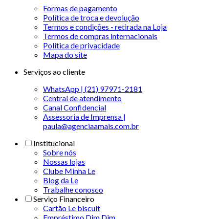
Formas de pagamento
Política de troca e devolução
Termos e condições - retirada na Loja
Termos de compras internacionais
Politica de privacidade
Mapa do site
Serviços ao cliente
WhatsApp | (21) 97971-2181
Central de atendimento
Canal Confidencial
Assessoria de Imprensa |
paula@agenciaamais.com.br
Institucional
Sobre nós
Nossas lojas
Clube Minha Le
Blog da Le
Trabalhe conosco
Serviço Financeiro
Cartão Le biscuit
Empréstimo Dim Dim