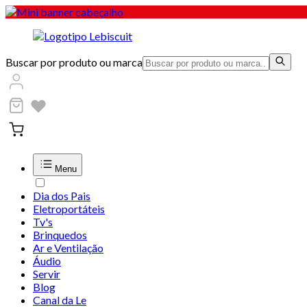
Buscar por produto ou marca
Menu
Dia dos Pais
Eletroportáteis
Tv's
Brinquedos
Ar e Ventilação
Áudio
Servir
Blog
Canal da Le