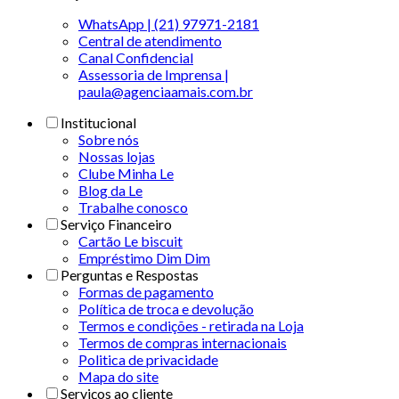
WhatsApp | (21) 97971-2181
Central de atendimento
Canal Confidencial
Assessoria de Imprensa |
paula@agenciaamais.com.br
Institucional
Sobre nós
Nossas lojas
Clube Minha Le
Blog da Le
Trabalhe conosco
Serviço Financeiro
Cartão Le biscuit
Empréstimo Dim Dim
Perguntas e Respostas
Formas de pagamento
Política de troca e devolução
Termos e condições - retirada na Loja
Termos de compras internacionais
Politica de privacidade
Mapa do site
Serviços ao cliente