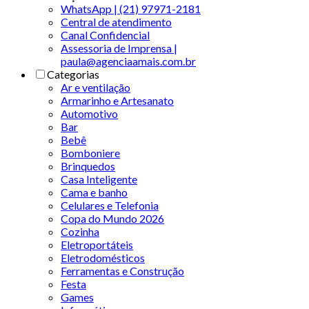
WhatsApp | (21) 97971-2181
Central de atendimento
Canal Confidencial
Assessoria de Imprensa |
paula@agenciaamais.com.br
Categorias
Ar e ventilação
Armarinho e Artesanato
Automotivo
Bar
Bebê
Bomboniere
Brinquedos
Casa Inteligente
Cama e banho
Celulares e Telefonia
Copa do Mundo 2026
Cozinha
Eletroportáteis
Eletrodomésticos
Ferramentas e Construção
Festa
Games