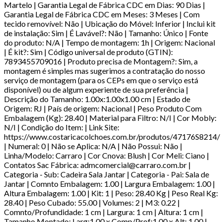
Martelo | Garantia Legal de Fábrica CDC em Dias: 90 Dias |
Garantia Legal de Fábrica CDC em Meses: 3 Meses | Com
tecido removível: Não | Ubicação do Móvel: Inferior | Inclui kit
de instalação: Sim | É Lavável?: Não | Tamanho: Único | Fonte
do produto: N/A | Tempo de montagem: 1h | Origem: Nacional
| É kit?: Sim | Código universal de produto (GTIN):
7893455709016 | Produto precisa de Montagem?: Sim, a
montagem é simples mas sugerimos a contratação do nosso
serviço de montagem (para os CEPs em que o serviço está
disponível) ou de algum experiente de sua preferência |
Descrição do Tamanho: 1.00x:1.00x1.00 cm | Estado de
Origem: RJ | País de origem: Nacional | Peso Produto Com
Embalagem (Kg): 28.40 | Material para Filtro: N/I | Cor Mobly:
N/I | Condição do Item: | Link Site:
https://www.costaricacolchoes.com.br/produtos/47176S8214/
| Numeral: 0 | Não se Aplica: N/A | Não Possui: Não |
Linha/Modelo: Carraro | Cor Cnova: Blush | Cor Meli: Ciano |
Contatos Sac Fábrica: admcomercial@carraro.com.br |
Categoria - Sub: Cadeira Sala Jantar | Categoria - Pai: Sala de
Jantar | Comnto Embalagem: 1.00 | Largura Embalagem: 1.00 |
Altura Embalagem: 1.00 | Kit: 1 | Peso: 28.40 Kg | Peso Real Kg:
28.40 | Peso Cubado: 55.00 | Volumes: 2 | M3: 0.22 |
Comnto/Profundidade: 1 cm | Largura: 1 cm | Altura: 1 cm |
Tamanho Montado: Larg:1.00 x Comp/Prof:1.00 x Alt: 1.00 |