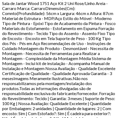
Sala de Jantar Wood 1751 Aço Kit 2 Uni Rose/Linho Areia -
Carraro Marca: CarraroDimensões(Cm):
Comnto(Profundidade): 56cm x Largura: 46cm x Altura: 87cm
Material de Estrutura - MDP/Aço Estilo do Móvel - Moderno
Tipo de Pintura - Epóxi Tipo de Acabamento da Pintura - Fosco
Materiais do Estofamento - Estofamento em Espuma Forração
do Revestimento - Tecido Tipo do Assento - Assento Fixo Tipo
de Encosto - Encosto em Tela Suporte de Peso - 100 Kg Tipo
dos Pés - Pés em Aço Recomendações de Uso - Instruções de
Cuidado Montagem do Produto - Desmontável - Necessita de
Montagem - Necessita de Ferramentas para Realizar a
Montagem - Complexidade da Montagem Média Sistema de
Montagem - Inclui kit de instalação - Acompanha Manual de
Instalação e Montagem Nossa Avaliação - Qualidade Excelente
Certificação de Qualidade - Qualidade Aprovada Garantia - 3
mesesImagens Meramente Ilustrativas.Não nos
responsabilizamos pela montagem/instalação dos
produtos.Todas as informações divulgadas são de
responsabilidade exclusiva do fabricante/fornecedor. Forração
do Revestimento: Tecido | Garantia: 3 meses | Suporte de Peso:
100 Kg | Nossa Avaliação: Qualidade Excelente | Quantidade
por Embalagem: 2 unidades | Quantidade de lugares: 2 | Com
encosto: Sim | Com Estofado?: Sim | É cadeira para exterior?: