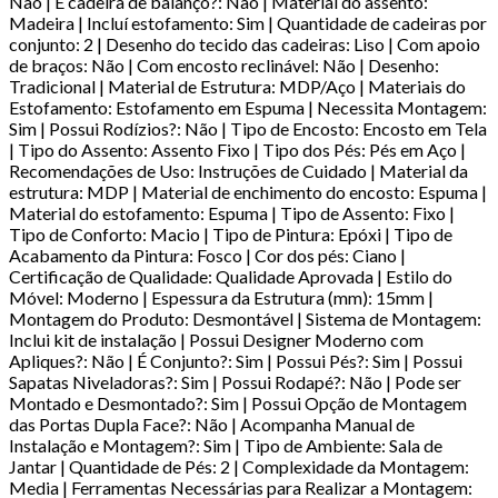
Não | É cadeira de balanço?: Não | Material do assento:
Madeira | Incluí estofamento: Sim | Quantidade de cadeiras por
conjunto: 2 | Desenho do tecido das cadeiras: Liso | Com apoio
de braços: Não | Com encosto reclinável: Não | Desenho:
Tradicional | Material de Estrutura: MDP/Aço | Materiais do
Estofamento: Estofamento em Espuma | Necessita Montagem:
Sim | Possui Rodízios?: Não | Tipo de Encosto: Encosto em Tela
| Tipo do Assento: Assento Fixo | Tipo dos Pés: Pés em Aço |
Recomendações de Uso: Instruções de Cuidado | Material da
estrutura: MDP | Material de enchimento do encosto: Espuma |
Material do estofamento: Espuma | Tipo de Assento: Fixo |
Tipo de Conforto: Macio | Tipo de Pintura: Epóxi | Tipo de
Acabamento da Pintura: Fosco | Cor dos pés: Ciano |
Certificação de Qualidade: Qualidade Aprovada | Estilo do
Móvel: Moderno | Espessura da Estrutura (mm): 15mm |
Montagem do Produto: Desmontável | Sistema de Montagem:
Inclui kit de instalação | Possui Designer Moderno com
Apliques?: Não | É Conjunto?: Sim | Possui Pés?: Sim | Possui
Sapatas Niveladoras?: Sim | Possui Rodapé?: Não | Pode ser
Montado e Desmontado?: Sim | Possui Opção de Montagem
das Portas Dupla Face?: Não | Acompanha Manual de
Instalação e Montagem?: Sim | Tipo de Ambiente: Sala de
Jantar | Quantidade de Pés: 2 | Complexidade da Montagem:
Media | Ferramentas Necessárias para Realizar a Montagem: