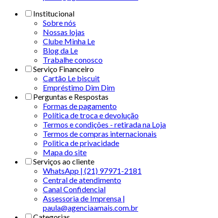
Institucional
Sobre nós
Nossas lojas
Clube Minha Le
Blog da Le
Trabalhe conosco
Serviço Financeiro
Cartão Le biscuit
Empréstimo Dim Dim
Perguntas e Respostas
Formas de pagamento
Política de troca e devolução
Termos e condições - retirada na Loja
Termos de compras internacionais
Politica de privacidade
Mapa do site
Serviços ao cliente
WhatsApp | (21) 97971-2181
Central de atendimento
Canal Confidencial
Assessoria de Imprensa |
paula@agenciaamais.com.br
Categorias