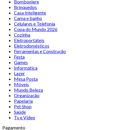
Bomboniere
Brinquedos
Casa Inteligente
Cama e banho
Celulares e Telefonia
Copa do Mundo 2026
Cozinha
Eletroportáteis
Eletrodomésticos
Ferramentas e Construção
Festa
Games
Informática
Lazer
Mesa Posta
Móveis
Mundo Beleza
Organização
Papelaria
Pet Shop
Saúde
Tv e Vídeo
Pagamento