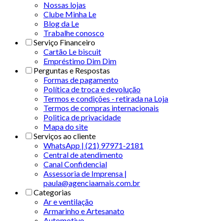
Nossas lojas
Clube Minha Le
Blog da Le
Trabalhe conosco
Serviço Financeiro
Cartão Le biscuit
Empréstimo Dim Dim
Perguntas e Respostas
Formas de pagamento
Política de troca e devolução
Termos e condições - retirada na Loja
Termos de compras internacionais
Politica de privacidade
Mapa do site
Serviços ao cliente
WhatsApp | (21) 97971-2181
Central de atendimento
Canal Confidencial
Assessoria de Imprensa |
paula@agenciaamais.com.br
Categorias
Ar e ventilação
Armarinho e Artesanato
Automotivo