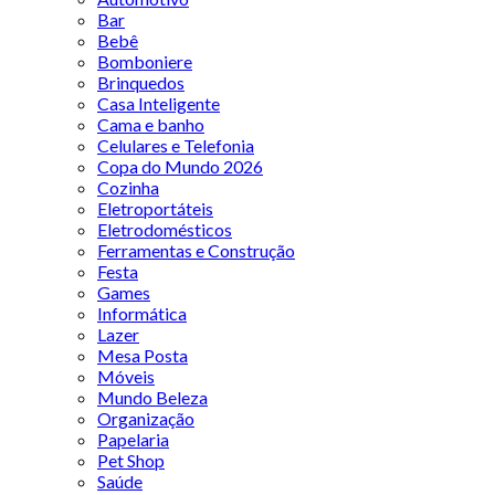
Bar
Bebê
Bomboniere
Brinquedos
Casa Inteligente
Cama e banho
Celulares e Telefonia
Copa do Mundo 2026
Cozinha
Eletroportáteis
Eletrodomésticos
Ferramentas e Construção
Festa
Games
Informática
Lazer
Mesa Posta
Móveis
Mundo Beleza
Organização
Papelaria
Pet Shop
Saúde