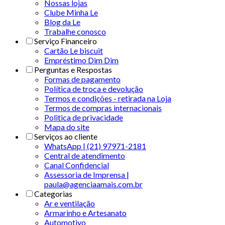
Nossas lojas
Clube Minha Le
Blog da Le
Trabalhe conosco
Serviço Financeiro
Cartão Le biscuit
Empréstimo Dim Dim
Perguntas e Respostas
Formas de pagamento
Política de troca e devolução
Termos e condições - retirada na Loja
Termos de compras internacionais
Politica de privacidade
Mapa do site
Serviços ao cliente
WhatsApp | (21) 97971-2181
Central de atendimento
Canal Confidencial
Assessoria de Imprensa |
paula@agenciaamais.com.br
Categorias
Ar e ventilação
Armarinho e Artesanato
Automotivo