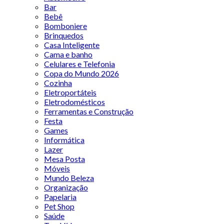
Bar
Bebê
Bomboniere
Brinquedos
Casa Inteligente
Cama e banho
Celulares e Telefonia
Copa do Mundo 2026
Cozinha
Eletroportáteis
Eletrodomésticos
Ferramentas e Construção
Festa
Games
Informática
Lazer
Mesa Posta
Móveis
Mundo Beleza
Organização
Papelaria
Pet Shop
Saúde