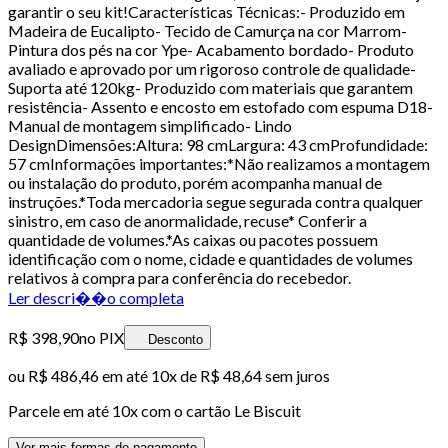
garantir o seu kit!Características Técnicas:- Produzido em
Madeira de Eucalipto- Tecido de Camurça na cor Marrom-
Pintura dos pés na cor Ype- Acabamento bordado- Produto
avaliado e aprovado por um rigoroso controle de qualidade-
Suporta até 120kg- Produzido com materiais que garantem
resistência- Assento e encosto em estofado com espuma D18-
Manual de montagem simplificado- Lindo
DesignDimensões:Altura: 98 cmLargura: 43 cmProfundidade:
57 cmInformações importantes:*Não realizamos a montagem
ou instalação do produto, porém acompanha manual de
instruções.*Toda mercadoria segue segurada contra qualquer
sinistro, em caso de anormalidade, recuse* Conferir a
quantidade de volumes.*As caixas ou pacotes possuem
identificação com o nome, cidade e quantidades de volumes
relativos à compra para conferência do recebedor.
Ler descri��o completa
R$ 398,90
no PIX
Desconto
ou
R$ 486,46
em até
10x de R$ 48,64 sem juros
Parcele em até
10
x com o cartão
Le Biscuit
Ver mais formas de pagamento