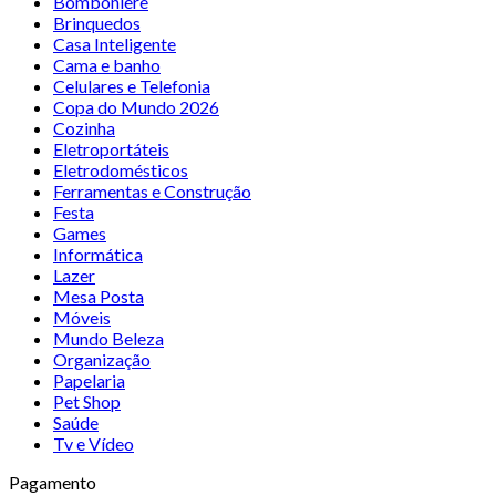
Bomboniere
Brinquedos
Casa Inteligente
Cama e banho
Celulares e Telefonia
Copa do Mundo 2026
Cozinha
Eletroportáteis
Eletrodomésticos
Ferramentas e Construção
Festa
Games
Informática
Lazer
Mesa Posta
Móveis
Mundo Beleza
Organização
Papelaria
Pet Shop
Saúde
Tv e Vídeo
Pagamento