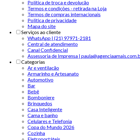
Política de troca e devolução
Termos e condições - retirada na Loja
Termos de compras internacionais
Politica de privacidade
Mapa do site
Serviços ao cliente
WhatsApp | (21) 97971-2181
Central de atendimento
Canal Confidencial
Assessoria de Imprensa | paula@agenciaamais.com.
Categorias
Ar e ventilação
Armarinho e Artesanato
Automotivo
Bar
Bebê
Bomboniere
Brinquedos
Casa Inteligente
Cama e banho
Celulares e Telefonia
Copa do Mundo 2026
Cozinha
Eletroportáteis