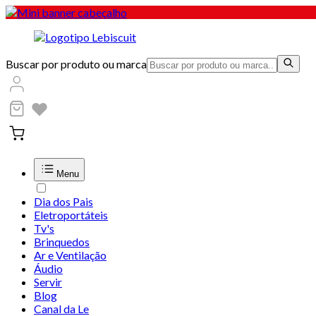
Buscar por produto ou marca
Menu
Dia dos Pais
Eletroportáteis
Tv's
Brinquedos
Ar e Ventilação
Áudio
Servir
Blog
Canal da Le