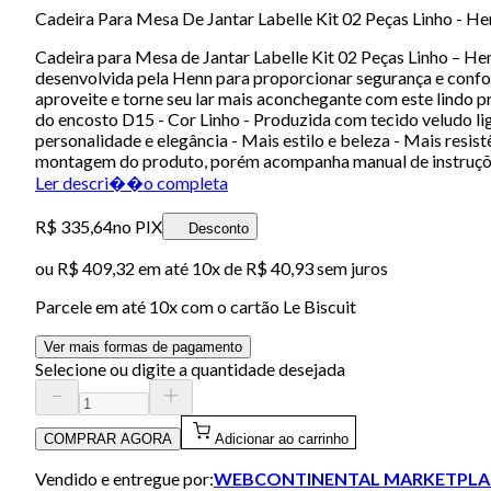
Cadeira Para Mesa De Jantar Labelle Kit 02 Peças Linho - He
Cadeira para Mesa de Jantar Labelle Kit 02 Peças Linho – Hen
desenvolvida pela Henn para proporcionar segurança e confort
aproveite e torne seu lar mais aconchegante com este lind
do encosto D15 - Cor Linho - Produzida com tecido veludo li
personalidade e elegância - Mais estilo e beleza - Mais res
montagem do produto, porém acompanha manual de instruçõ
Ler descri��o completa
R$ 335,64
no PIX
Desconto
ou
R$ 409,32
em até
10x de R$ 40,93 sem juros
Parcele em até
10
x com o cartão
Le Biscuit
Ver mais formas de pagamento
Selecione ou digite a quantidade desejada
COMPRAR AGORA
Adicionar ao carrinho
Vendido e entregue por:
WEBCONTINENTAL MARKETPLA