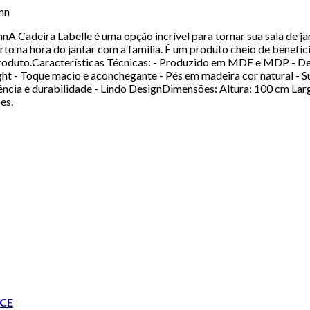
nn
nA Cadeira Labelle é uma opção incrível para tornar sua sala de ja
o na hora do jantar com a família. É um produto cheio de benefício
o produto.Características Técnicas: - Produzido em MDF e MDP - 
ght - Toque macio e aconchegante - Pés em madeira cor natural - S
istência e durabilidade - Lindo DesignDimensões: Altura: 100 cm 
es.
CE