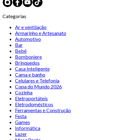
Categorias
Ar e ventilação
Armarinho e Artesanato
Automotivo
Bar
Bebê
Bomboniere
Brinquedos
Casa Inteligente
Cama e banho
Celulares e Telefonia
Copa do Mundo 2026
Cozinha
Eletroportáteis
Eletrodomésticos
Ferramentas e Construção
Festa
Games
Informática
Lazer
Mesa Posta