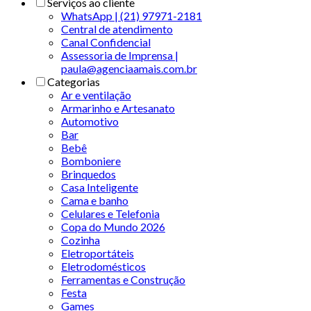
Serviços ao cliente
WhatsApp | (21) 97971-2181
Central de atendimento
Canal Confidencial
Assessoria de Imprensa |
paula@agenciaamais.com.br
Categorias
Ar e ventilação
Armarinho e Artesanato
Automotivo
Bar
Bebê
Bomboniere
Brinquedos
Casa Inteligente
Cama e banho
Celulares e Telefonia
Copa do Mundo 2026
Cozinha
Eletroportáteis
Eletrodomésticos
Ferramentas e Construção
Festa
Games