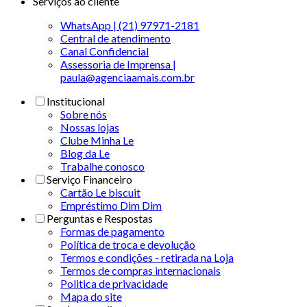
Serviços ao cliente
WhatsApp | (21) 97971-2181
Central de atendimento
Canal Confidencial
Assessoria de Imprensa |
paula@agenciaamais.com.br
Institucional
Sobre nós
Nossas lojas
Clube Minha Le
Blog da Le
Trabalhe conosco
Serviço Financeiro
Cartão Le biscuit
Empréstimo Dim Dim
Perguntas e Respostas
Formas de pagamento
Política de troca e devolução
Termos e condições - retirada na Loja
Termos de compras internacionais
Politica de privacidade
Mapa do site