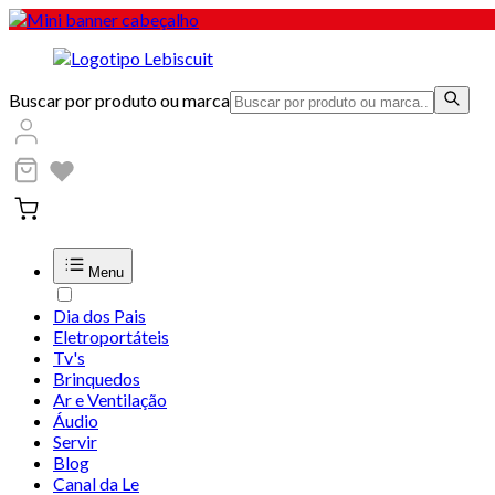
Buscar por produto ou marca
Menu
Dia dos Pais
Eletroportáteis
Tv's
Brinquedos
Ar e Ventilação
Áudio
Servir
Blog
Canal da Le