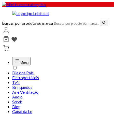
Buscar por produto ou marca
Menu
Dia dos Pais
Eletroportáteis
Tv's
Brinquedos
Ar e Ventilação
Áudio
Servir
Blog
Canal da Le