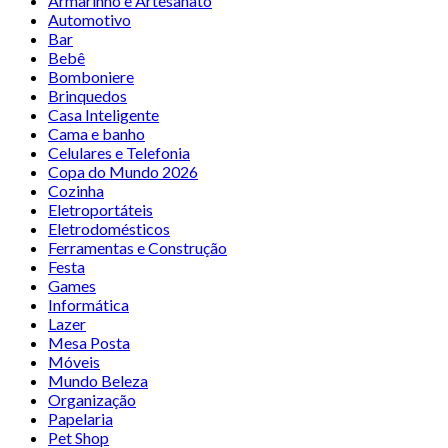
Armarinho e Artesanato
Automotivo
Bar
Bebê
Bomboniere
Brinquedos
Casa Inteligente
Cama e banho
Celulares e Telefonia
Copa do Mundo 2026
Cozinha
Eletroportáteis
Eletrodomésticos
Ferramentas e Construção
Festa
Games
Informática
Lazer
Mesa Posta
Móveis
Mundo Beleza
Organização
Papelaria
Pet Shop