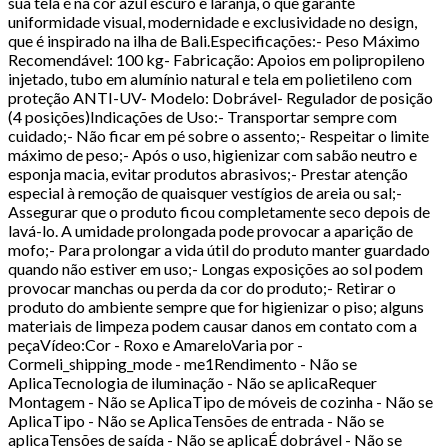
sua tela é na cor azul escuro e laranja, o que garante
uniformidade visual, modernidade e exclusividade no design,
que é inspirado na ilha de Bali.Especificações:- Peso Máximo
Recomendável: 100 kg- Fabricação: Apoios em polipropileno
injetado, tubo em alumínio natural e tela em polietileno com
proteção ANTI-UV- Modelo: Dobrável- Regulador de posição
(4 posições)Indicações de Uso:- Transportar sempre com
cuidado;- Não ficar em pé sobre o assento;- Respeitar o limite
máximo de peso;- Após o uso, higienizar com sabão neutro e
esponja macia, evitar produtos abrasivos;- Prestar atenção
especial à remoção de quaisquer vestígios de areia ou sal;-
Assegurar que o produto ficou completamente seco depois de
lavá-lo. A umidade prolongada pode provocar a aparição de
mofo;- Para prolongar a vida útil do produto manter guardado
quando não estiver em uso;- Longas exposições ao sol podem
provocar manchas ou perda da cor do produto;- Retirar o
produto do ambiente sempre que for higienizar o piso; alguns
materiais de limpeza podem causar danos em contato com a
peçaVídeo:Cor - Roxo e AmareloVaria por -
Cormeli_shipping_mode - me1Rendimento - Não se
AplicaTecnologia de iluminação - Não se aplicaRequer
Montagem - Não se AplicaTipo de móveis de cozinha - Não se
AplicaTipo - Não se AplicaTensões de entrada - Não se
aplicaTensões de saída - Não se aplicaÉ dobrável - Não se