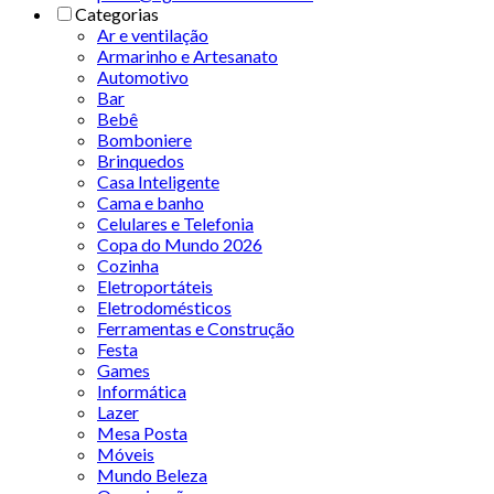
Categorias
Ar e ventilação
Armarinho e Artesanato
Automotivo
Bar
Bebê
Bomboniere
Brinquedos
Casa Inteligente
Cama e banho
Celulares e Telefonia
Copa do Mundo 2026
Cozinha
Eletroportáteis
Eletrodomésticos
Ferramentas e Construção
Festa
Games
Informática
Lazer
Mesa Posta
Móveis
Mundo Beleza