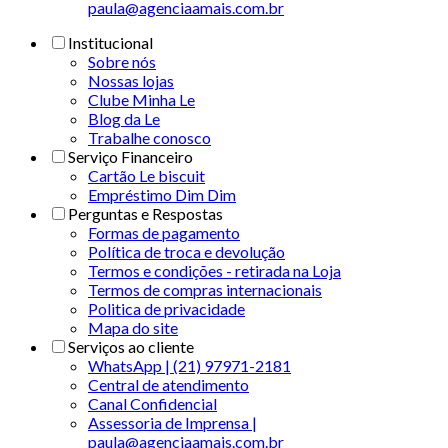
paula@agenciaamais.com.br
Institucional
Sobre nós
Nossas lojas
Clube Minha Le
Blog da Le
Trabalhe conosco
Serviço Financeiro
Cartão Le biscuit
Empréstimo Dim Dim
Perguntas e Respostas
Formas de pagamento
Política de troca e devolução
Termos e condições - retirada na Loja
Termos de compras internacionais
Politica de privacidade
Mapa do site
Serviços ao cliente
WhatsApp | (21) 97971-2181
Central de atendimento
Canal Confidencial
Assessoria de Imprensa |
paula@agenciaamais.com.br