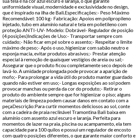
sua tela é na cor azul escuro e laranja, o que garante
uniformidade visual, modernidade e exclusividade no design,
que é inspirado na ilha de Bali.Especificações:- Peso Máximo
Recomendável: 100 kg- Fabricação: Apoios em polipropileno
injetado, tubo em alumínio natural e tela em polietileno com
proteção ANTI-UV- Modelo: Dobrável- Regulador de posição
(4 posições)Indicações de Uso:- Transportar sempre com
cuidado;- Não ficar em pé sobre o assento;- Respeitar o limite
máximo de peso;- Após o uso, higienizar com sabão neutro e
esponja macia, evitar produtos abrasivos;- Prestar atenção
especial à remoção de quaisquer vestígios de areia ou sal;-
Assegurar que o produto ficou completamente seco depois de
lavá-lo. A umidade prolongada pode provocar a aparição de
mofo;- Para prolongar a vida útil do produto manter guardado
quando não estiver em uso;- Longas exposições ao sol podem
provocar manchas ou perda da cor do produto;- Retirar o
produto do ambiente sempre que for higienizar o piso; alguns
materiais de limpeza podem causar danos em contato com a
peçaDescrição:Para curtir momentos deliciosos ao sol, conte
com a cadeira de praia reclinável Tramontina Bali baixa em
alumínio com assento azul escuro e laranja. Perfeita para
momentos de lazer na praia, piscina ou acampamento, ela tem
capacidade para 100 quilos e possui um regulador de encosto
com quatro posições diferentes, o que garante maior conforto e