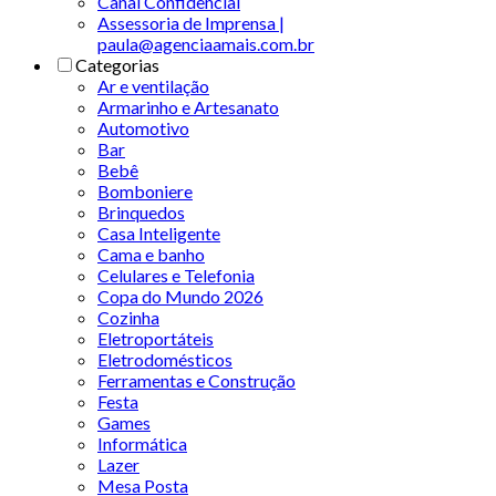
Canal Confidencial
Assessoria de Imprensa |
paula@agenciaamais.com.br
Categorias
Ar e ventilação
Armarinho e Artesanato
Automotivo
Bar
Bebê
Bomboniere
Brinquedos
Casa Inteligente
Cama e banho
Celulares e Telefonia
Copa do Mundo 2026
Cozinha
Eletroportáteis
Eletrodomésticos
Ferramentas e Construção
Festa
Games
Informática
Lazer
Mesa Posta