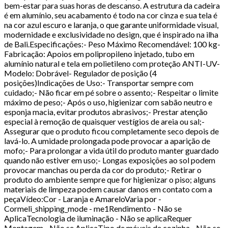
bem-estar para suas horas de descanso. A estrutura da cadeira
é em alumínio, seu acabamento é todo na cor cinza e sua tela é
na cor azul escuro e laranja, o que garante uniformidade visual,
modernidade e exclusividade no design, que é inspirado na ilha
de Bali.Especificações:- Peso Máximo Recomendável: 100 kg-
Fabricação: Apoios em polipropileno injetado, tubo em
alumínio natural e tela em polietileno com proteção ANTI-UV-
Modelo: Dobrável- Regulador de posição (4
posições)Indicações de Uso:- Transportar sempre com
cuidado;- Não ficar em pé sobre o assento;- Respeitar o limite
máximo de peso;- Após o uso, higienizar com sabão neutro e
esponja macia, evitar produtos abrasivos;- Prestar atenção
especial à remoção de quaisquer vestígios de areia ou sal;-
Assegurar que o produto ficou completamente seco depois de
lavá-lo. A umidade prolongada pode provocar a aparição de
mofo;- Para prolongar a vida útil do produto manter guardado
quando não estiver em uso;- Longas exposições ao sol podem
provocar manchas ou perda da cor do produto;- Retirar o
produto do ambiente sempre que for higienizar o piso; alguns
materiais de limpeza podem causar danos em contato com a
peçaVídeo:Cor - Laranja e AmareloVaria por -
Cormeli_shipping_mode - me1Rendimento - Não se
AplicaTecnologia de iluminação - Não se aplicaRequer
Montagem - Não se AplicaTipo de móveis de cozinha - Não se