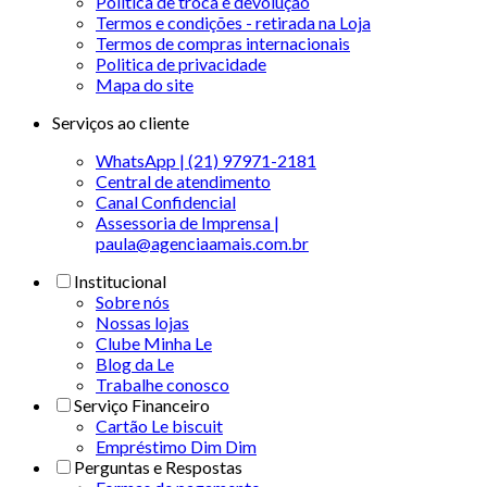
Política de troca e devolução
Termos e condições - retirada na Loja
Termos de compras internacionais
Politica de privacidade
Mapa do site
Serviços ao cliente
WhatsApp | (21) 97971-2181
Central de atendimento
Canal Confidencial
Assessoria de Imprensa |
paula@agenciaamais.com.br
Institucional
Sobre nós
Nossas lojas
Clube Minha Le
Blog da Le
Trabalhe conosco
Serviço Financeiro
Cartão Le biscuit
Empréstimo Dim Dim
Perguntas e Respostas