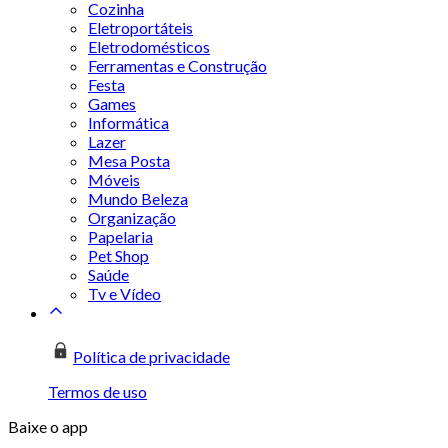
Cozinha
Eletroportáteis
Eletrodomésticos
Ferramentas e Construção
Festa
Games
Informática
Lazer
Mesa Posta
Móveis
Mundo Beleza
Organização
Papelaria
Pet Shop
Saúde
Tv e Vídeo
Política de privacidade
Termos de uso
Baixe o app