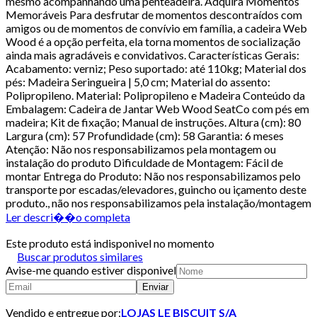
mesmo acompanhando uma penteadeira. Adquira Momentos
Memoráveis Para desfrutar de momentos descontraídos com
amigos ou de momentos de convívio em família, a cadeira Web
Wood é a opção perfeita, ela torna momentos de socialização
ainda mais agradáveis e convidativos. Características Gerais:
Acabamento: verniz; Peso suportado: até 110kg; Material dos
pés: Madeira Seringueira | 5,0 cm; Material do assento:
Polipropileno. Material: Polipropileno e Madeira Conteúdo da
Embalagem: Cadeira de Jantar Web Wood SeatCo com pés em
madeira; Kit de fixação; Manual de instruções. Altura (cm): 80
Largura (cm): 57 Profundidade (cm): 58 Garantia: 6 meses
Atenção: Não nos responsabilizamos pela montagem ou
instalação do produto Dificuldade de Montagem: Fácil de
montar Entrega do Produto: Não nos responsabilizamos pelo
transporte por escadas/elevadores, guincho ou içamento deste
produto., não nos responsabilizamos pela instalação/montagem
Ler descri��o completa
Este produto está indisponivel no momento
Buscar produtos similares
Avise-me quando estiver disponivel
Enviar
Vendido e entregue por:
LOJAS LE BISCUIT S/A