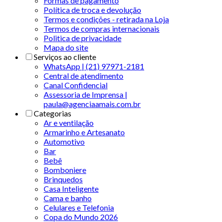
Formas de pagamento
Política de troca e devolução
Termos e condições - retirada na Loja
Termos de compras internacionais
Politica de privacidade
Mapa do site
Serviços ao cliente
WhatsApp | (21) 97971-2181
Central de atendimento
Canal Confidencial
Assessoria de Imprensa |
paula@agenciaamais.com.br
Categorias
Ar e ventilação
Armarinho e Artesanato
Automotivo
Bar
Bebê
Bomboniere
Brinquedos
Casa Inteligente
Cama e banho
Celulares e Telefonia
Copa do Mundo 2026