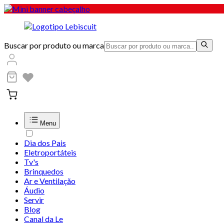
Buscar por produto ou marca
Menu
Dia dos Pais
Eletroportáteis
Tv's
Brinquedos
Ar e Ventilação
Áudio
Servir
Blog
Canal da Le