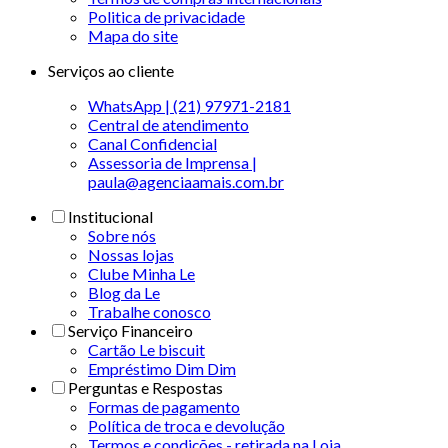
Politica de privacidade
Mapa do site
Serviços ao cliente
WhatsApp | (21) 97971-2181
Central de atendimento
Canal Confidencial
Assessoria de Imprensa |
paula@agenciaamais.com.br
Institucional
Sobre nós
Nossas lojas
Clube Minha Le
Blog da Le
Trabalhe conosco
Serviço Financeiro
Cartão Le biscuit
Empréstimo Dim Dim
Perguntas e Respostas
Formas de pagamento
Política de troca e devolução
Termos e condições - retirada na Loja