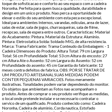
toque de sofisticacao e conforto ao seu espaco com a cadeira
Noronha. Perfeita para quem busca qualidade, durabilidade e
design em um unico produto. Nao perca a oportunidade de
elevar o estilo do seu ambiente com esta peca excepcional.
Ideal para ambientes Internos, varandas, ediculas, area de lazer,
salas de estar, sala de jogos, churrasqueiras, sala de filme,
recepcao, sala de espera entre outros. Caracteristicas: Material
do Acabamento: Pintura. Material da Estrutura: Aluminio.
Pintura: Eletrostatica Solda: Soldado MIG, de alta resistencia.
Marca: Trama Fabricante: Trama Conteudo da Embalagem: - 1
Cadeira Dimensoes do Produto: Altura Total: 79 cm Largura
Total: 56 cm Profundidade Total: 53 cm Altura do encosto: 27
cm Altura Ate o Assento: 52 cm Largura do Assento: 52 cm
Profundidade do assento: 45 cm Garantia do fabricante: 12
meses contra defeitos de fabrica. OBS: POR SE TRATAR DE
UM PRODUTO ARTESANAL SUAS MEDIDAS PODEM
CONTER PEQUENAS VARIACOES. Fotos meramente
ilustrativas. Tonalidades podem variar dependendo do monitor.
Os objetos que ambientam as Fotos nao acompanham o
produto. Antes de comprar o seu produto verifique as medidas,
o local onde pretende instalar e se necessario contratar o
servico de um qualificado. Produto conhecido como: Cadeira
Noronha, Cadeira de aluminio, Corda nautica, Estofado