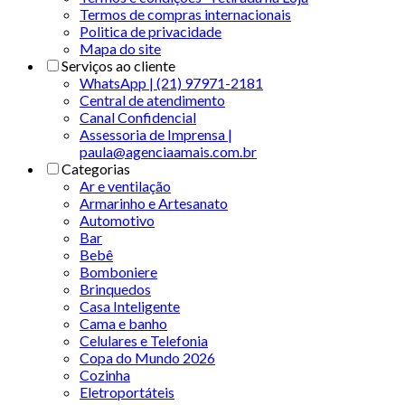
Termos de compras internacionais
Politica de privacidade
Mapa do site
Serviços ao cliente
WhatsApp | (21) 97971-2181
Central de atendimento
Canal Confidencial
Assessoria de Imprensa |
paula@agenciaamais.com.br
Categorias
Ar e ventilação
Armarinho e Artesanato
Automotivo
Bar
Bebê
Bomboniere
Brinquedos
Casa Inteligente
Cama e banho
Celulares e Telefonia
Copa do Mundo 2026
Cozinha
Eletroportáteis