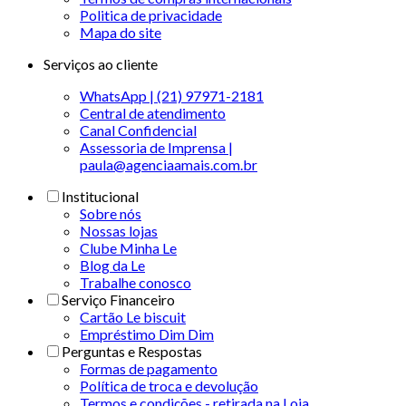
Politica de privacidade
Mapa do site
Serviços ao cliente
WhatsApp | (21) 97971-2181
Central de atendimento
Canal Confidencial
Assessoria de Imprensa |
paula@agenciaamais.com.br
Institucional
Sobre nós
Nossas lojas
Clube Minha Le
Blog da Le
Trabalhe conosco
Serviço Financeiro
Cartão Le biscuit
Empréstimo Dim Dim
Perguntas e Respostas
Formas de pagamento
Política de troca e devolução
Termos e condições - retirada na Loja