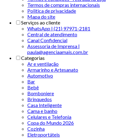
Termos de compras internacionais
Politica de privacidade
Mapa do site
Serviços ao cliente
WhatsApp | (21) 97971-2181
Central de atendimento
Canal Confidencial
Assessoria de Imprensa |
paula@agenciaamais.com.br
Categorias
Ar e ventilação
Armarinho e Artesanato
Automotivo
Bar
Bebê
Bomboniere
Brinquedos
Casa Inteligente
Cama e banho
Celulares e Telefonia
Copa do Mundo 2026
Cozinha
Eletroportáteis