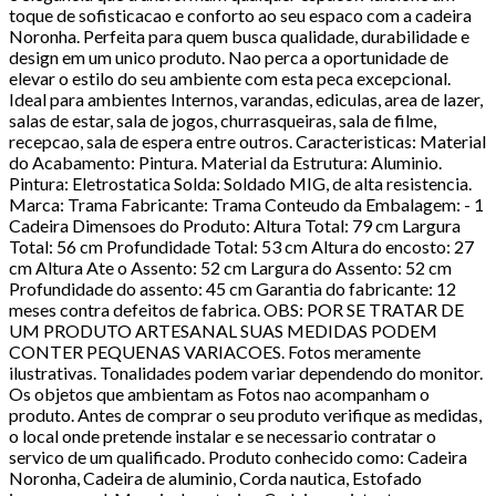
toque de sofisticacao e conforto ao seu espaco com a cadeira
Noronha. Perfeita para quem busca qualidade, durabilidade e
design em um unico produto. Nao perca a oportunidade de
elevar o estilo do seu ambiente com esta peca excepcional.
Ideal para ambientes Internos, varandas, ediculas, area de lazer,
salas de estar, sala de jogos, churrasqueiras, sala de filme,
recepcao, sala de espera entre outros. Caracteristicas: Material
do Acabamento: Pintura. Material da Estrutura: Aluminio.
Pintura: Eletrostatica Solda: Soldado MIG, de alta resistencia.
Marca: Trama Fabricante: Trama Conteudo da Embalagem: - 1
Cadeira Dimensoes do Produto: Altura Total: 79 cm Largura
Total: 56 cm Profundidade Total: 53 cm Altura do encosto: 27
cm Altura Ate o Assento: 52 cm Largura do Assento: 52 cm
Profundidade do assento: 45 cm Garantia do fabricante: 12
meses contra defeitos de fabrica. OBS: POR SE TRATAR DE
UM PRODUTO ARTESANAL SUAS MEDIDAS PODEM
CONTER PEQUENAS VARIACOES. Fotos meramente
ilustrativas. Tonalidades podem variar dependendo do monitor.
Os objetos que ambientam as Fotos nao acompanham o
produto. Antes de comprar o seu produto verifique as medidas,
o local onde pretende instalar e se necessario contratar o
servico de um qualificado. Produto conhecido como: Cadeira
Noronha, Cadeira de aluminio, Corda nautica, Estofado