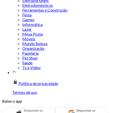
Eletroportáteis
Eletrodomésticos
Ferramentas e Construção
Festa
Games
Informática
Lazer
Mesa Posta
Móveis
Mundo Beleza
Organização
Papelaria
Pet Shop
Saúde
Tv e Vídeo
Política de privacidade
Termos de uso
Baixe o app