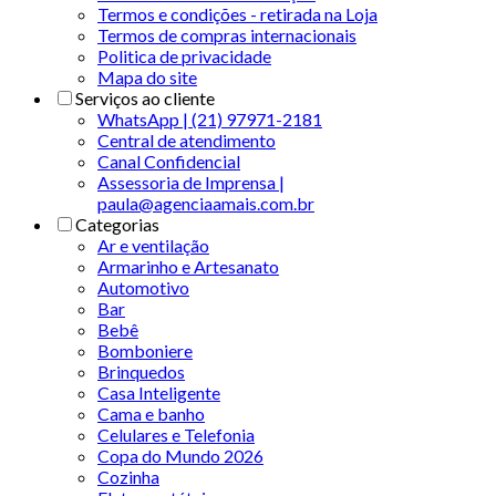
Termos e condições - retirada na Loja
Termos de compras internacionais
Politica de privacidade
Mapa do site
Serviços ao cliente
WhatsApp | (21) 97971-2181
Central de atendimento
Canal Confidencial
Assessoria de Imprensa |
paula@agenciaamais.com.br
Categorias
Ar e ventilação
Armarinho e Artesanato
Automotivo
Bar
Bebê
Bomboniere
Brinquedos
Casa Inteligente
Cama e banho
Celulares e Telefonia
Copa do Mundo 2026
Cozinha