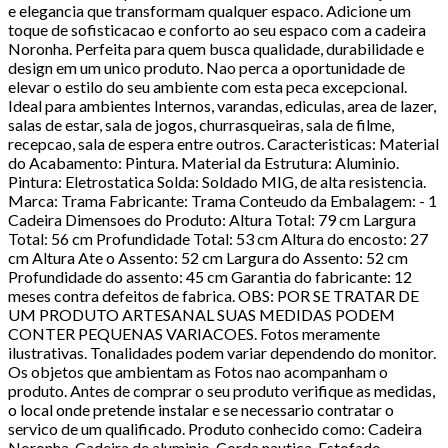
e elegancia que transformam qualquer espaco. Adicione um
toque de sofisticacao e conforto ao seu espaco com a cadeira
Noronha. Perfeita para quem busca qualidade, durabilidade e
design em um unico produto. Nao perca a oportunidade de
elevar o estilo do seu ambiente com esta peca excepcional.
Ideal para ambientes Internos, varandas, ediculas, area de lazer,
salas de estar, sala de jogos, churrasqueiras, sala de filme,
recepcao, sala de espera entre outros. Caracteristicas: Material
do Acabamento: Pintura. Material da Estrutura: Aluminio.
Pintura: Eletrostatica Solda: Soldado MIG, de alta resistencia.
Marca: Trama Fabricante: Trama Conteudo da Embalagem: - 1
Cadeira Dimensoes do Produto: Altura Total: 79 cm Largura
Total: 56 cm Profundidade Total: 53 cm Altura do encosto: 27
cm Altura Ate o Assento: 52 cm Largura do Assento: 52 cm
Profundidade do assento: 45 cm Garantia do fabricante: 12
meses contra defeitos de fabrica. OBS: POR SE TRATAR DE
UM PRODUTO ARTESANAL SUAS MEDIDAS PODEM
CONTER PEQUENAS VARIACOES. Fotos meramente
ilustrativas. Tonalidades podem variar dependendo do monitor.
Os objetos que ambientam as Fotos nao acompanham o
produto. Antes de comprar o seu produto verifique as medidas,
o local onde pretende instalar e se necessario contratar o
servico de um qualificado. Produto conhecido como: Cadeira
Noronha, Cadeira de aluminio, Corda nautica, Estofado