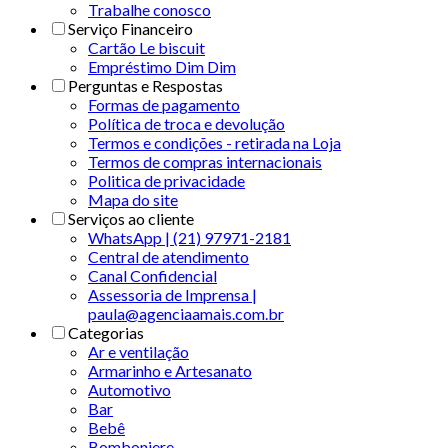
Trabalhe conosco
Serviço Financeiro
Cartão Le biscuit
Empréstimo Dim Dim
Perguntas e Respostas
Formas de pagamento
Política de troca e devolução
Termos e condições - retirada na Loja
Termos de compras internacionais
Politica de privacidade
Mapa do site
Serviços ao cliente
WhatsApp | (21) 97971-2181
Central de atendimento
Canal Confidencial
Assessoria de Imprensa |
paula@agenciaamais.com.br
Categorias
Ar e ventilação
Armarinho e Artesanato
Automotivo
Bar
Bebê
Bomboniere