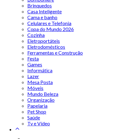
Brinquedos
Casa Inteligente
Cama e banho
Celulares e Telefonia
Copa do Mundo 2026
Cozinha
Eletroportáteis
Eletrodomésticos
Ferramentas e Construção
Festa
Games
Informática
Lazer
Mesa Posta
Móveis
Mundo Beleza
Organização
Papelaria
Pet Shop
Saúde
Tv e Vídeo