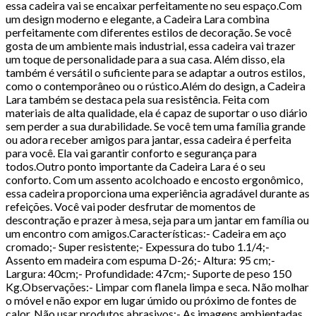
essa cadeira vai se encaixar perfeitamente no seu espaço.Com
um design moderno e elegante, a Cadeira Lara combina
perfeitamente com diferentes estilos de decoração. Se você
gosta de um ambiente mais industrial, essa cadeira vai trazer
um toque de personalidade para a sua casa. Além disso, ela
também é versátil o suficiente para se adaptar a outros estilos,
como o contemporâneo ou o rústico.Além do design, a Cadeira
Lara também se destaca pela sua resistência. Feita com
materiais de alta qualidade, ela é capaz de suportar o uso diário
sem perder a sua durabilidade. Se você tem uma família grande
ou adora receber amigos para jantar, essa cadeira é perfeita
para você. Ela vai garantir conforto e segurança para
todos.Outro ponto importante da Cadeira Lara é o seu
conforto. Com um assento acolchoado e encosto ergonômico,
essa cadeira proporciona uma experiência agradável durante as
refeições. Você vai poder desfrutar de momentos de
descontração e prazer à mesa, seja para um jantar em família ou
um encontro com amigos.Características:- Cadeira em aço
cromado;- Super resistente;- Expessura do tubo 1.1/4;-
Assento em madeira com espuma D-26;- Altura: 95 cm;-
Largura: 40cm;- Profundidade: 47cm;- Suporte de peso 150
Kg.Observações:- Limpar com flanela limpa e seca. Não molhar
o móvel e não expor em lugar úmido ou próximo de fontes de
calor. Não usar produtos abrasivos;- As imagens ambientadas