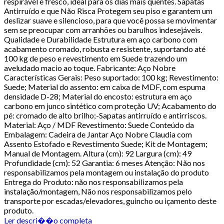
respirável e fresco, ideal para os dias mais quentes. Sapatas
Antirruído e que Não Risca Protegem seu piso e garantem um
deslizar suave e silencioso, para que você possa se movimentar
sem se preocupar com arranhões ou barulhos indesejáveis.
Qualidade e Durabilidade Estrutura em aço carbono com
acabamento cromado, robusta e resistente, suportando até
100 kg de peso e revestimento em Suede trazendo um
aveludado macio ao toque. Fabricante: Aço Nobre
Características Gerais: Peso suportado: 100 kg; Revestimento:
Suede; Material do assento: em caixa de MDF, com espuma
densidade D-28; Material do encosto: estrutura em aço
carbono em junco sintético com proteção UV; Acabamento do
pé: cromado de alto brilho;-Sapatas antirruído e antirriscos.
Material: Aço / MDF Revestimento: Suede Conteúdo da
Embalagem: Cadeira de Jantar Aço Nobre Claudia com
Assento Estofado e Revestimento Suede; Kit de Montagem;
Manual de Montagem. Altura (cm): 92 Largura (cm): 49
Profundidade (cm): 52 Garantia: 6 meses Atenção: Não nos
responsabilizamos pela montagem ou instalação do produto
Entrega do Produto: não nos responsabilizamos pela
instalação/montagem, Não nos responsabilizamos pelo
transporte por escadas/elevadores, guincho ou içamento deste
produto.
Ler descri��o completa