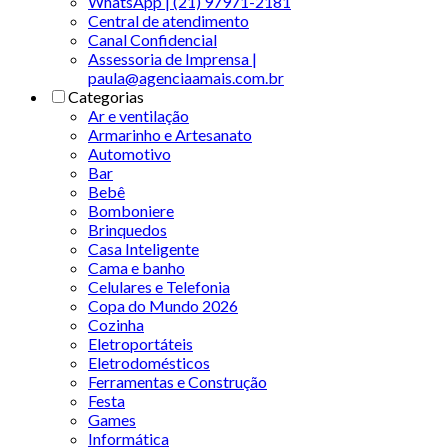
WhatsApp | (21) 97971-2181
Central de atendimento
Canal Confidencial
Assessoria de Imprensa |
paula@agenciaamais.com.br
Categorias
Ar e ventilação
Armarinho e Artesanato
Automotivo
Bar
Bebê
Bomboniere
Brinquedos
Casa Inteligente
Cama e banho
Celulares e Telefonia
Copa do Mundo 2026
Cozinha
Eletroportáteis
Eletrodomésticos
Ferramentas e Construção
Festa
Games
Informática