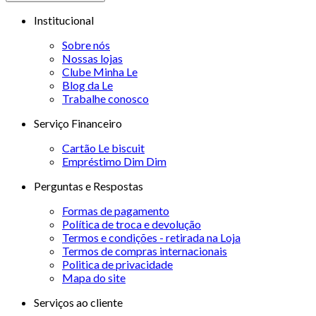
Institucional
Sobre nós
Nossas lojas
Clube Minha Le
Blog da Le
Trabalhe conosco
Serviço Financeiro
Cartão Le biscuit
Empréstimo Dim Dim
Perguntas e Respostas
Formas de pagamento
Política de troca e devolução
Termos e condições - retirada na Loja
Termos de compras internacionais
Politica de privacidade
Mapa do site
Serviços ao cliente