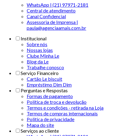
WhatsApp | (21) 97971-2181
Central de atendimento
Canal Confidencial
Assessoria de Imprensa |
paula@agenciaamais.com.br
Institucional
Sobre nós
Nossas lojas
Clube Minha Le
Blog da Le
Trabalhe conosco
Serviço Financeiro
Cartão Le biscuit
Empréstimo Dim Dim
Perguntas e Respostas
Formas de pagamento
Política de troca e devolução
Termos e condições - retirada na Loja
Termos de compras internacionais
Politica de privacidade
Mapa do site
Serviços ao cliente