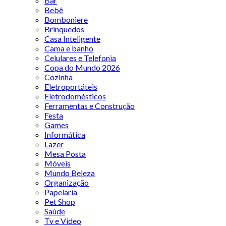
Bar
Bebê
Bomboniere
Brinquedos
Casa Inteligente
Cama e banho
Celulares e Telefonia
Copa do Mundo 2026
Cozinha
Eletroportáteis
Eletrodomésticos
Ferramentas e Construção
Festa
Games
Informática
Lazer
Mesa Posta
Móveis
Mundo Beleza
Organização
Papelaria
Pet Shop
Saúde
Tv e Vídeo