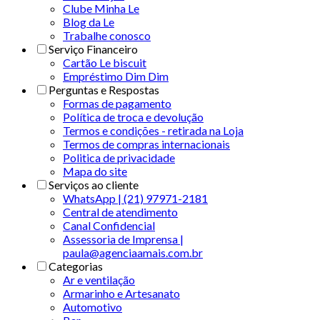
Clube Minha Le
Blog da Le
Trabalhe conosco
Serviço Financeiro
Cartão Le biscuit
Empréstimo Dim Dim
Perguntas e Respostas
Formas de pagamento
Política de troca e devolução
Termos e condições - retirada na Loja
Termos de compras internacionais
Politica de privacidade
Mapa do site
Serviços ao cliente
WhatsApp | (21) 97971-2181
Central de atendimento
Canal Confidencial
Assessoria de Imprensa |
paula@agenciaamais.com.br
Categorias
Ar e ventilação
Armarinho e Artesanato
Automotivo