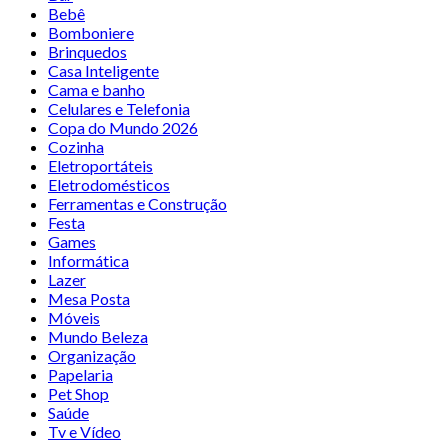
Bebê
Bomboniere
Brinquedos
Casa Inteligente
Cama e banho
Celulares e Telefonia
Copa do Mundo 2026
Cozinha
Eletroportáteis
Eletrodomésticos
Ferramentas e Construção
Festa
Games
Informática
Lazer
Mesa Posta
Móveis
Mundo Beleza
Organização
Papelaria
Pet Shop
Saúde
Tv e Vídeo