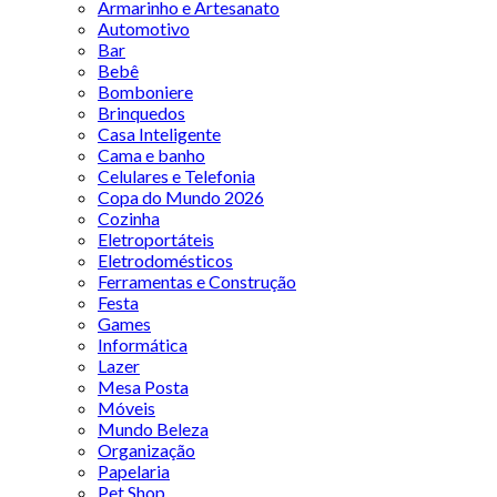
Armarinho e Artesanato
Automotivo
Bar
Bebê
Bomboniere
Brinquedos
Casa Inteligente
Cama e banho
Celulares e Telefonia
Copa do Mundo 2026
Cozinha
Eletroportáteis
Eletrodomésticos
Ferramentas e Construção
Festa
Games
Informática
Lazer
Mesa Posta
Móveis
Mundo Beleza
Organização
Papelaria
Pet Shop