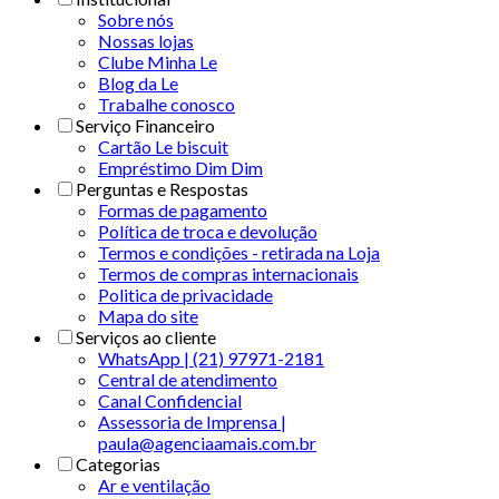
Sobre nós
Nossas lojas
Clube Minha Le
Blog da Le
Trabalhe conosco
Serviço Financeiro
Cartão Le biscuit
Empréstimo Dim Dim
Perguntas e Respostas
Formas de pagamento
Política de troca e devolução
Termos e condições - retirada na Loja
Termos de compras internacionais
Politica de privacidade
Mapa do site
Serviços ao cliente
WhatsApp | (21) 97971-2181
Central de atendimento
Canal Confidencial
Assessoria de Imprensa |
paula@agenciaamais.com.br
Categorias
Ar e ventilação