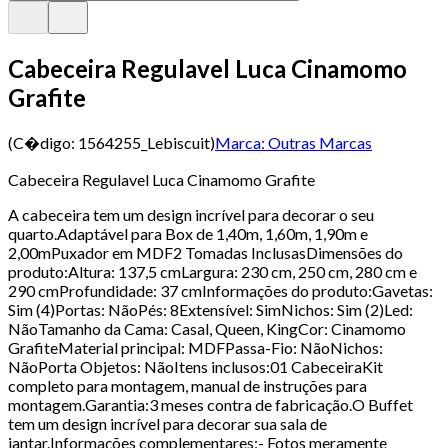
Cabeceira Regulavel Luca Cinamomo
Grafite
(C�digo:
1564255_Lebiscuit
)
Marca:
Outras Marcas
Cabeceira Regulavel Luca Cinamomo Grafite
A cabeceira tem um design incrível para decorar o seu
quarto.Adaptável para Box de 1,40m, 1,60m, 1,90m e
2,00mPuxador em MDF2 Tomadas InclusasDimensões do
produto:Altura: 137,5 cmLargura: 230 cm, 250 cm, 280 cm e
290 cmProfundidade: 37 cmInformações do produto:Gavetas:
Sim (4)Portas: NãoPés: 8Extensível: SimNichos: Sim (2)Led:
NãoTamanho da Cama: Casal, Queen, KingCor: Cinamomo
GrafiteMaterial principal: MDFPassa-Fio: NãoNichos:
NãoPorta Objetos: NãoItens inclusos:01 CabeceiraKit
completo para montagem, manual de instruções para
montagem.Garantia:3 meses contra de fabricação.O Buffet
tem um design incrível para decorar sua sala de
jantar.Informações complementares:- Fotos meramente