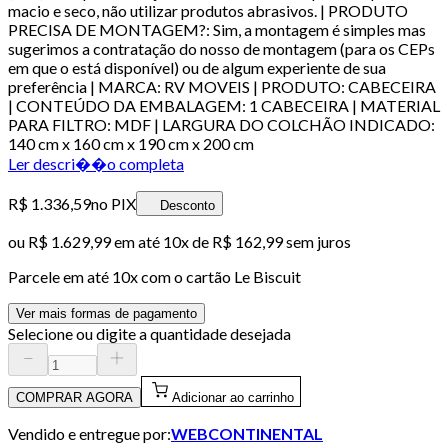
macio e seco, não utilizar produtos abrasivos. | PRODUTO
PRECISA DE MONTAGEM?: Sim, a montagem é simples mas
sugerimos a contratação do nosso de montagem (para os CEPs
em que o está disponível) ou de algum experiente de sua
preferência | MARCA: RV MOVEIS | PRODUTO: CABECEIRA
| CONTEÚDO DA EMBALAGEM: 1 CABECEIRA | MATERIAL
PARA FILTRO: MDF | LARGURA DO COLCHÃO INDICADO:
140 cm x 160 cm x 190 cm x 200 cm
Ler descri��o completa
R$ 1.336,59
no PIX
Desconto
ou
R$ 1.629,99
em até
10x de R$ 162,99 sem juros
Parcele em até
10
x com o cartão
Le Biscuit
Ver mais formas de pagamento
Selecione ou digite a quantidade desejada
COMPRAR AGORA
Adicionar ao carrinho
Vendido e entregue por:
WEBCONTINENTAL