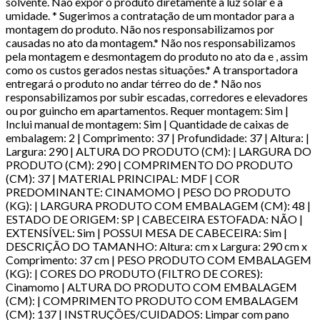
solvente. Não expor o produto diretamente à luz solar e à
umidade. * Sugerimos a contratação de um montador para a
montagem do produto. Não nos responsabilizamos por
causadas no ato da montagem.* Não nos responsabilizamos
pela montagem e desmontagem do produto no ato da e , assim
como os custos gerados nestas situações.* A transportadora
entregará o produto no andar térreo do de .* Não nos
responsabilizamos por subir escadas, corredores e elevadores
ou por guincho em apartamentos. Requer montagem: Sim |
Inclui manual de montagem: Sim | Quantidade de caixas de
embalagem: 2 | Comprimento: 37 | Profundidade: 37 | Altura: |
Largura: 290 | ALTURA DO PRODUTO (CM): | LARGURA DO
PRODUTO (CM): 290 | COMPRIMENTO DO PRODUTO
(CM): 37 | MATERIAL PRINCIPAL: MDF | COR
PREDOMINANTE: CINAMOMO | PESO DO PRODUTO
(KG): | LARGURA PRODUTO COM EMBALAGEM (CM): 48 |
ESTADO DE ORIGEM: SP | CABECEIRA ESTOFADA: NÃO |
EXTENSÍVEL: Sim | POSSUI MESA DE CABECEIRA: Sim |
DESCRIÇÃO DO TAMANHO: Altura: cm x Largura: 290 cm x
Comprimento: 37 cm | PESO PRODUTO COM EMBALAGEM
(KG): | CORES DO PRODUTO (FILTRO DE CORES):
Cinamomo | ALTURA DO PRODUTO COM EMBALAGEM
(CM): | COMPRIMENTO PRODUTO COM EMBALAGEM
(CM): 137 | INSTRUÇÕES/CUIDADOS: Limpar com pano