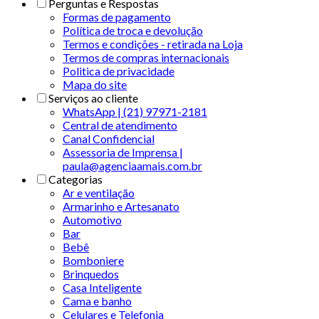
Perguntas e Respostas
Formas de pagamento
Política de troca e devolução
Termos e condições - retirada na Loja
Termos de compras internacionais
Politica de privacidade
Mapa do site
Serviços ao cliente
WhatsApp | (21) 97971-2181
Central de atendimento
Canal Confidencial
Assessoria de Imprensa |
paula@agenciaamais.com.br
Categorias
Ar e ventilação
Armarinho e Artesanato
Automotivo
Bar
Bebê
Bomboniere
Brinquedos
Casa Inteligente
Cama e banho
Celulares e Telefonia