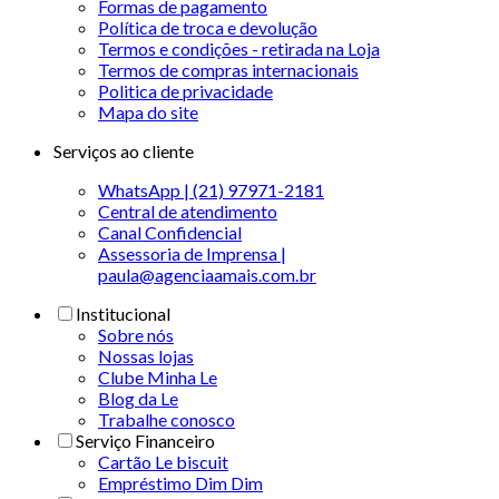
Formas de pagamento
Política de troca e devolução
Termos e condições - retirada na Loja
Termos de compras internacionais
Politica de privacidade
Mapa do site
Serviços ao cliente
WhatsApp | (21) 97971-2181
Central de atendimento
Canal Confidencial
Assessoria de Imprensa |
paula@agenciaamais.com.br
Institucional
Sobre nós
Nossas lojas
Clube Minha Le
Blog da Le
Trabalhe conosco
Serviço Financeiro
Cartão Le biscuit
Empréstimo Dim Dim