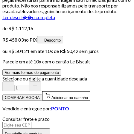
produto, Não nos responsabilizamos pelo transporte por
escadas/elevadores, guincho ou içamento deste produto.
Ler descri��o completa
de
R$ 1.112,16
R$ 458,83
no PIX
Desconto
ou
R$ 504,21
em até
10x de R$ 50,42 sem juros
Parcele em até
10
x com o cartão
Le Biscuit
Ver mais formas de pagamento
Selecione ou digite a quantidade desejada
COMPRAR AGORA
Adicionar ao carrinho
Vendido e entregue por:
PONTO
Consultar frete e prazo
Descrição do produto