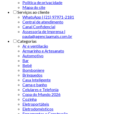
Politica de privacidade
Mapa do site
Serviços ao cliente
WhatsApp | (21) 97971-2181
Central de atendimento
Canal Confidencial
Assessoria de Imprensa |
paula@agenciaamais.com.br
Categorias
Ar e ventilação
Armarinho e Artesanato
Automotivo
Bar
Bebê
Bomboniere
Brinquedos
Casa Inteligente
Cama e banho
Celulares e Telefonia
Copa do Mundo 2026
Cozinha
Eletroportáteis
Eletrodomésticos
Ferramentas e Construção