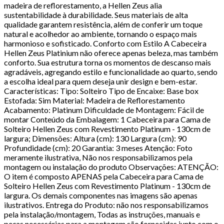
madeira de reflorestamento, a Hellen Zeus alia
sustentabilidade à durabilidade. Seus materiais de alta
qualidade garantem resistência, além de conferir um toque
natural e acolhedor ao ambiente, tornando o espaço mais
harmonioso e sofisticado. Conforto com Estilo A Cabeceira
Hellen Zeus Platinium não oferece apenas beleza, mas também
conforto. Sua estrutura torna os momentos de descanso mais
agradáveis, agregando estilo e funcionalidade ao quarto, sendo
a escolha ideal para quem deseja unir design e bem-estar.
Características: Tipo: Solteiro Tipo de Encaixe: Base box
Estofada: Sim Material: Madeira de Reflorestamento
Acabamento: Platinum Dificuldade de Montagem: Fácil de
montar Conteúdo da Embalagem: 1 Cabeceira para Cama de
Solteiro Hellen Zeus com Revestimento Platinum - 130cm de
largura; Dimensões: Altura (cm): 130 Largura (cm): 90
Profundidade (cm): 20 Garantia: 3 meses Atenção: Foto
meramente ilustrativa, Não nos responsabilizamos pela
montagem ou instalação do produto Observações: ATENÇÃO:
O item é composto APENAS pela Cabeceira para Cama de
Solteiro Hellen Zeus com Revestimento Platinum - 130cm de
largura. Os demais componentes nas imagens são apenas
ilustrativos. Entrega do Produto: não nos responsabilizamos
pela instalação/montagem, Todas as instruções, manuais e
peças necessárias para a montagem são fornecidas junto com o